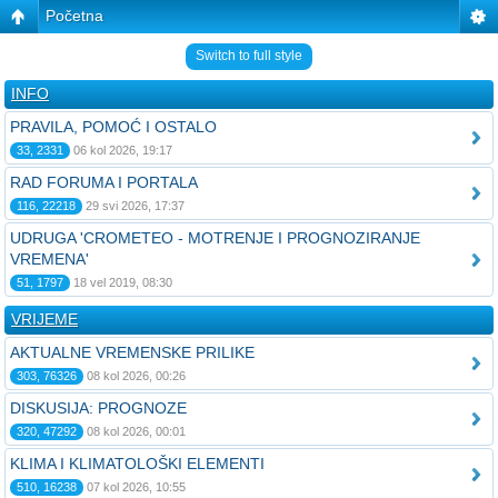
Početna
Switch to full style
INFO
PRAVILA, POMOĆ I OSTALO
33, 2331
06 kol 2026, 19:17
RAD FORUMA I PORTALA
116, 22218
29 svi 2026, 17:37
UDRUGA 'CROMETEO - MOTRENJE I PROGNOZIRANJE
VREMENA'
51, 1797
18 vel 2019, 08:30
VRIJEME
AKTUALNE VREMENSKE PRILIKE
303, 76326
08 kol 2026, 00:26
DISKUSIJA: PROGNOZE
320, 47292
08 kol 2026, 00:01
KLIMA I KLIMATOLOŠKI ELEMENTI
510, 16238
07 kol 2026, 10:55