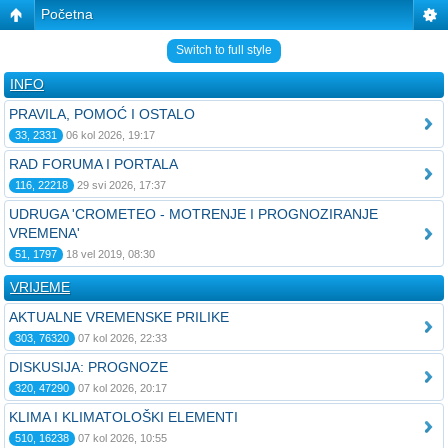
Početna
Switch to full style
INFO
PRAVILA, POMOĆ I OSTALO
33, 2331
06 kol 2026, 19:17
RAD FORUMA I PORTALA
116, 22218
29 svi 2026, 17:37
UDRUGA 'CROMETEO - MOTRENJE I PROGNOZIRANJE
VREMENA'
51, 1797
18 vel 2019, 08:30
VRIJEME
AKTUALNE VREMENSKE PRILIKE
303, 76320
07 kol 2026, 22:33
DISKUSIJA: PROGNOZE
320, 47290
07 kol 2026, 20:17
KLIMA I KLIMATOLOŠKI ELEMENTI
510, 16238
07 kol 2026, 10:55