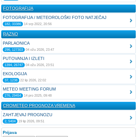
FOTOGRAFIJA
FOTOGRAFIJA / METEOROLOŠKI FOTO NATJEČAJ
182, 33386
14 srp 2022, 20:56
RAZNO
PARLAONICA
296, 127303
04 ožu 2026, 23:47
PUTOVANJA I IZLETI
1394, 26747
04 ožu 2026, 23:51
EKOLOGIJA
37, 1238
22 lip 2026, 22:02
METEO MEETING FORUM
276, 29454
14 pro 2025, 09:48
CROMETEO PROGNOZA VREMENA
ZAHTJEVAJ PROGNOZU
2, 5404
19 lip 2026, 09:51
Prijava