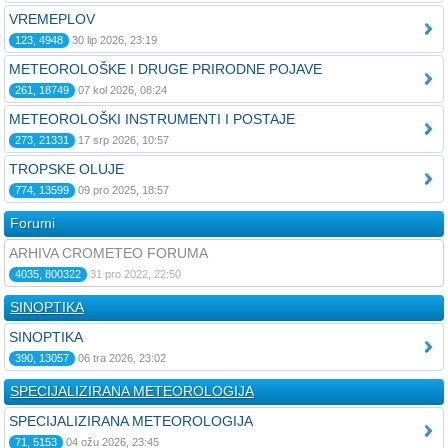
VREMEPLOV
123, 4948
30 lip 2026, 23:19
METEOROLOŠKE I DRUGE PRIRODNE POJAVE
261, 18749
07 kol 2026, 08:24
METEOROLOŠKI INSTRUMENTI I POSTAJE
273, 21331
17 srp 2026, 10:57
TROPSKE OLUJE
774, 13599
09 pro 2025, 18:57
Forumi
ARHIVA CROMETEO FORUMA
4035, 800322
31 pro 2022, 22:50
SINOPTIKA
SINOPTIKA
390, 13057
06 tra 2026, 23:02
SPECIJALIZIRANA METEOROLOGIJA
SPECIJALIZIRANA METEOROLOGIJA
71, 5153
04 ožu 2026, 23:45