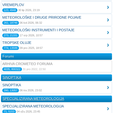
VREMEPLOV
123, 4948
30 lip 2026, 23:19
METEOROLOŠKE I DRUGE PRIRODNE POJAVE
261, 18746
06 kol 2026, 06:32
METEOROLOŠKI INSTRUMENTI I POSTAJE
273, 21331
17 srp 2026, 10:57
TROPSKE OLUJE
774, 13599
09 pro 2025, 18:57
Forumi
ARHIVA CROMETEO FORUMA
4035, 800322
31 pro 2022, 22:50
SINOPTIKA
SINOPTIKA
390, 13057
06 tra 2026, 23:02
SPECIJALIZIRANA METEOROLOGIJA
SPECIJALIZIRANA METEOROLOGIJA
71, 5153
04 ožu 2026, 23:45