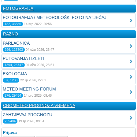
FOTOGRAFIJA
FOTOGRAFIJA / METEOROLOŠKI FOTO NATJEČAJ
182, 33386
14 srp 2022, 20:56
RAZNO
PARLAONICA
296, 127303
04 ožu 2026, 23:47
PUTOVANJA I IZLETI
1394, 26747
04 ožu 2026, 23:51
EKOLOGIJA
37, 1238
22 lip 2026, 22:02
METEO MEETING FORUM
276, 29454
14 pro 2025, 09:48
CROMETEO PROGNOZA VREMENA
ZAHTJEVAJ PROGNOZU
2, 5404
19 lip 2026, 09:51
Prijava