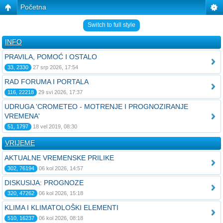
Početna
Switch to full style
INFO
PRAVILA, POMOĆ I OSTALO
33, 2330
27 srp 2026, 17:54
RAD FORUMA I PORTALA
116, 22218
29 svi 2026, 17:37
UDRUGA 'CROMETEO - MOTRENJE I PROGNOZIRANJE
VREMENA'
51, 1797
18 vel 2019, 08:30
VRIJEME
AKTUALNE VREMENSKE PRILIKE
302, 76194
06 kol 2026, 14:57
DISKUSIJA: PROGNOZE
320, 47262
06 kol 2026, 15:18
KLIMA I KLIMATOLOŠKI ELEMENTI
510, 16237
06 kol 2026, 08:18