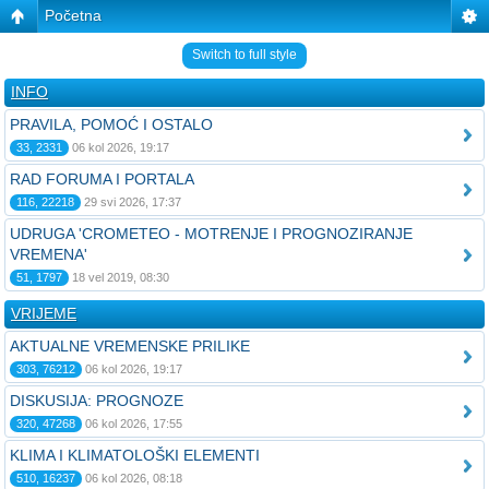
Početna
Switch to full style
INFO
PRAVILA, POMOĆ I OSTALO
33, 2331
06 kol 2026, 19:17
RAD FORUMA I PORTALA
116, 22218
29 svi 2026, 17:37
UDRUGA 'CROMETEO - MOTRENJE I PROGNOZIRANJE
VREMENA'
51, 1797
18 vel 2019, 08:30
VRIJEME
AKTUALNE VREMENSKE PRILIKE
303, 76212
06 kol 2026, 19:17
DISKUSIJA: PROGNOZE
320, 47268
06 kol 2026, 17:55
KLIMA I KLIMATOLOŠKI ELEMENTI
510, 16237
06 kol 2026, 08:18