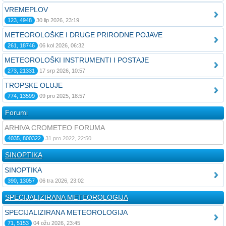
VREMEPLOV
123, 4948
30 lip 2026, 23:19
METEOROLOŠKE I DRUGE PRIRODNE POJAVE
261, 18746
06 kol 2026, 06:32
METEOROLOŠKI INSTRUMENTI I POSTAJE
273, 21331
17 srp 2026, 10:57
TROPSKE OLUJE
774, 13599
09 pro 2025, 18:57
Forumi
ARHIVA CROMETEO FORUMA
4035, 800322
31 pro 2022, 22:50
SINOPTIKA
SINOPTIKA
390, 13057
06 tra 2026, 23:02
SPECIJALIZIRANA METEOROLOGIJA
SPECIJALIZIRANA METEOROLOGIJA
71, 5153
04 ožu 2026, 23:45