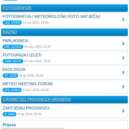
FOTOGRAFIJA
FOTOGRAFIJA / METEOROLOŠKI FOTO NATJEČAJ
182, 33386
14 srp 2022, 20:56
RAZNO
PARLAONICA
296, 127303
04 ožu 2026, 23:47
PUTOVANJA I IZLETI
1394, 26747
04 ožu 2026, 23:51
EKOLOGIJA
37, 1238
22 lip 2026, 22:02
METEO MEETING FORUM
276, 29454
14 pro 2025, 09:48
CROMETEO PROGNOZA VREMENA
ZAHTJEVAJ PROGNOZU
2, 5404
19 lip 2026, 09:51
Prijava