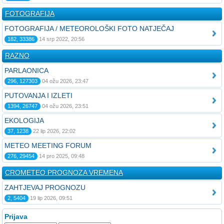
FOTOGRAFIJA
FOTOGRAFIJA / METEOROLOŠKI FOTO NATJEČAJ
182, 33386
14 srp 2022, 20:56
RAZNO
PARLAONICA
296, 127303
04 ožu 2026, 23:47
PUTOVANJA I IZLETI
1394, 26747
04 ožu 2026, 23:51
EKOLOGIJA
37, 1238
22 lip 2026, 22:02
METEO MEETING FORUM
276, 29454
14 pro 2025, 09:48
CROMETEO PROGNOZA VREMENA
ZAHTJEVAJ PROGNOZU
2, 5404
19 lip 2026, 09:51
Prijava