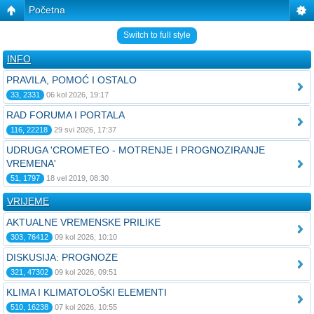
Početna
Switch to full style
INFO
PRAVILA, POMOĆ I OSTALO
33, 2331
06 kol 2026, 19:17
RAD FORUMA I PORTALA
116, 22218
29 svi 2026, 17:37
UDRUGA 'CROMETEO - MOTRENJE I PROGNOZIRANJE
VREMENA'
51, 1797
18 vel 2019, 08:30
VRIJEME
AKTUALNE VREMENSKE PRILIKE
303, 76412
09 kol 2026, 10:10
DISKUSIJA: PROGNOZE
321, 47302
09 kol 2026, 09:51
KLIMA I KLIMATOLOŠKI ELEMENTI
510, 16238
07 kol 2026, 10:55