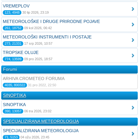
VREMEPLOV
123, 4948
30 lip 2026, 23:19
METEOROLOŠKE I DRUGE PRIRODNE POJAVE
261, 18752
09 kol 2026, 06:42
METEOROLOŠKI INSTRUMENTI I POSTAJE
273, 21331
17 srp 2026, 10:57
TROPSKE OLUJE
774, 13599
09 pro 2025, 18:57
Forumi
ARHIVA CROMETEO FORUMA
4035, 800322
31 pro 2022, 22:50
SINOPTIKA
SINOPTIKA
390, 13057
06 tra 2026, 23:02
SPECIJALIZIRANA METEOROLOGIJA
SPECIJALIZIRANA METEOROLOGIJA
71, 5153
04 ožu 2026, 23:45