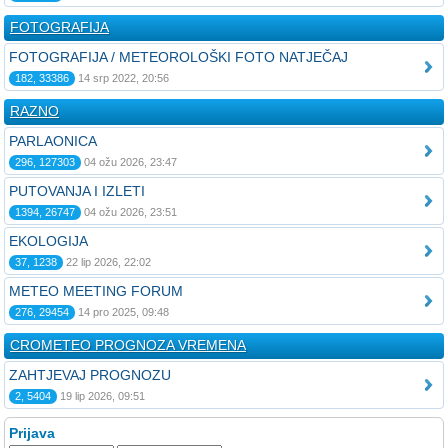
FOTOGRAFIJA
FOTOGRAFIJA / METEOROLOŠKI FOTO NATJEČAJ
182, 33386
14 srp 2022, 20:56
RAZNO
PARLAONICA
296, 127303
04 ožu 2026, 23:47
PUTOVANJA I IZLETI
1394, 26747
04 ožu 2026, 23:51
EKOLOGIJA
37, 1238
22 lip 2026, 22:02
METEO MEETING FORUM
276, 29454
14 pro 2025, 09:48
CROMETEO PROGNOZA VREMENA
ZAHTJEVAJ PROGNOZU
2, 5404
19 lip 2026, 09:51
Prijava