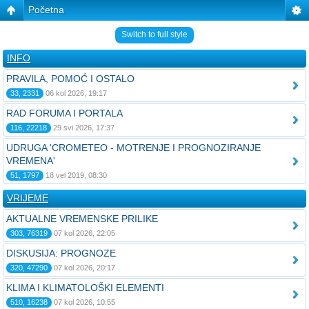
Početna
Switch to full style
INFO
PRAVILA, POMOĆ I OSTALO
33, 2331
06 kol 2026, 19:17
RAD FORUMA I PORTALA
116, 22218
29 svi 2026, 17:37
UDRUGA 'CROMETEO - MOTRENJE I PROGNOZIRANJE
VREMENA'
51, 1797
18 vel 2019, 08:30
VRIJEME
AKTUALNE VREMENSKE PRILIKE
303, 76319
07 kol 2026, 22:05
DISKUSIJA: PROGNOZE
320, 47290
07 kol 2026, 20:17
KLIMA I KLIMATOLOŠKI ELEMENTI
510, 16238
07 kol 2026, 10:55