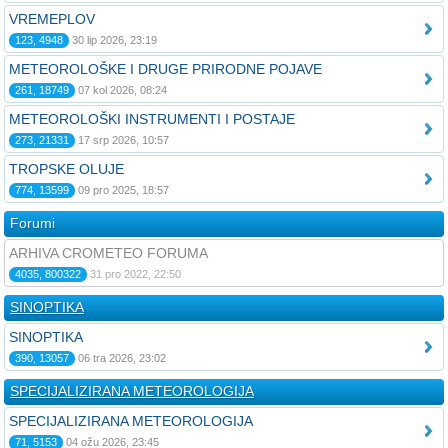
VREMEPLOV
123, 4948
30 lip 2026, 23:19
METEOROLOŠKE I DRUGE PRIRODNE POJAVE
261, 18749
07 kol 2026, 08:24
METEOROLOŠKI INSTRUMENTI I POSTAJE
273, 21331
17 srp 2026, 10:57
TROPSKE OLUJE
774, 13599
09 pro 2025, 18:57
Forumi
ARHIVA CROMETEO FORUMA
4035, 800322
31 pro 2022, 22:50
SINOPTIKA
SINOPTIKA
390, 13057
06 tra 2026, 23:02
SPECIJALIZIRANA METEOROLOGIJA
SPECIJALIZIRANA METEOROLOGIJA
71, 5153
04 ožu 2026, 23:45