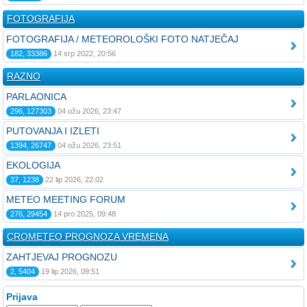
FOTOGRAFIJA
FOTOGRAFIJA / METEOROLOŠKI FOTO NATJEČAJ
182, 33386
14 srp 2022, 20:56
RAZNO
PARLAONICA
296, 127303
04 ožu 2026, 23:47
PUTOVANJA I IZLETI
1394, 26747
04 ožu 2026, 23:51
EKOLOGIJA
37, 1238
22 lip 2026, 22:02
METEO MEETING FORUM
276, 29454
14 pro 2025, 09:48
CROMETEO PROGNOZA VREMENA
ZAHTJEVAJ PROGNOZU
2, 5404
19 lip 2026, 09:51
Prijava