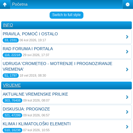
Početna
Switch to full style
INFO
PRAVILA, POMOĆ I OSTALO
33, 2331
06 kol 2026, 19:17
RAD FORUMA I PORTALA
116, 22218
29 svi 2026, 17:37
UDRUGA 'CROMETEO - MOTRENJE I PROGNOZIRANJE
VREMENA'
51, 1797
18 vel 2019, 08:30
VRIJEME
AKTUALNE VREMENSKE PRILIKE
303, 76408
09 kol 2026, 08:07
DISKUSIJA: PROGNOZE
321, 47299
09 kol 2026, 06:57
KLIMA I KLIMATOLOŠKI ELEMENTI
510, 16238
07 kol 2026, 10:55