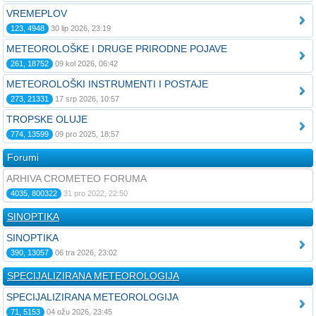
VREMEPLOV
123, 4948
30 lip 2026, 23:19
METEOROLOŠKE I DRUGE PRIRODNE POJAVE
261, 18752
09 kol 2026, 06:42
METEOROLOŠKI INSTRUMENTI I POSTAJE
273, 21331
17 srp 2026, 10:57
TROPSKE OLUJE
774, 13599
09 pro 2025, 18:57
Forumi
ARHIVA CROMETEO FORUMA
4035, 800322
31 pro 2022, 22:50
SINOPTIKA
SINOPTIKA
390, 13057
06 tra 2026, 23:02
SPECIJALIZIRANA METEOROLOGIJA
SPECIJALIZIRANA METEOROLOGIJA
71, 5153
04 ožu 2026, 23:45