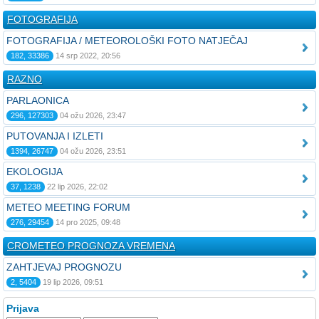
FOTOGRAFIJA
FOTOGRAFIJA / METEOROLOŠKI FOTO NATJEČAJ
182, 33386
14 srp 2022, 20:56
RAZNO
PARLAONICA
296, 127303
04 ožu 2026, 23:47
PUTOVANJA I IZLETI
1394, 26747
04 ožu 2026, 23:51
EKOLOGIJA
37, 1238
22 lip 2026, 22:02
METEO MEETING FORUM
276, 29454
14 pro 2025, 09:48
CROMETEO PROGNOZA VREMENA
ZAHTJEVAJ PROGNOZU
2, 5404
19 lip 2026, 09:51
Prijava