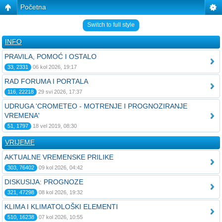
Početna
Switch to full style
INFO
PRAVILA, POMOĆ I OSTALO
33, 2331
06 kol 2026, 19:17
RAD FORUMA I PORTALA
116, 22218
29 svi 2026, 17:37
UDRUGA 'CROMETEO - MOTRENJE I PROGNOZIRANJE
VREMENA'
51, 1797
18 vel 2019, 08:30
VRIJEME
AKTUALNE VREMENSKE PRILIKE
303, 76402
09 kol 2026, 04:42
DISKUSIJA: PROGNOZE
321, 47298
08 kol 2026, 19:32
KLIMA I KLIMATOLOŠKI ELEMENTI
510, 16238
07 kol 2026, 10:55