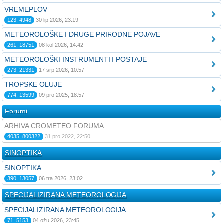
VREMEPLOV
123, 4948
30 lip 2026, 23:19
METEOROLOŠKE I DRUGE PRIRODNE POJAVE
261, 18751
08 kol 2026, 14:42
METEOROLOŠKI INSTRUMENTI I POSTAJE
273, 21331
17 srp 2026, 10:57
TROPSKE OLUJE
774, 13599
09 pro 2025, 18:57
Forumi
ARHIVA CROMETEO FORUMA
4035, 800322
31 pro 2022, 22:50
SINOPTIKA
SINOPTIKA
390, 13057
06 tra 2026, 23:02
SPECIJALIZIRANA METEOROLOGIJA
SPECIJALIZIRANA METEOROLOGIJA
71, 5153
04 ožu 2026, 23:45