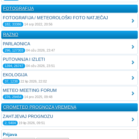
FOTOGRAFIJA
FOTOGRAFIJA / METEOROLOŠKI FOTO NATJEČAJ
182, 33386
14 srp 2022, 20:56
RAZNO
PARLAONICA
296, 127303
04 ožu 2026, 23:47
PUTOVANJA I IZLETI
1394, 26747
04 ožu 2026, 23:51
EKOLOGIJA
37, 1238
22 lip 2026, 22:02
METEO MEETING FORUM
276, 29454
14 pro 2025, 09:48
CROMETEO PROGNOZA VREMENA
ZAHTJEVAJ PROGNOZU
2, 5404
19 lip 2026, 09:51
Prijava