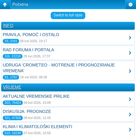
Početna
Switch to full style
INFO
PRAVILA, POMOĆ I OSTALO
33, 2331
06 kol 2026, 19:17
RAD FORUMA I PORTALA
116, 22218
29 svi 2026, 17:37
UDRUGA 'CROMETEO - MOTRENJE I PROGNOZIRANJE
VREMENA'
51, 1797
18 vel 2019, 08:30
VRIJEME
AKTUALNE VREMENSKE PRILIKE
303, 76424
09 kol 2026, 15:09
DISKUSIJA: PROGNOZE
321, 47305
09 kol 2026, 12:05
KLIMA I KLIMATOLOŠKI ELEMENTI
510, 16238
07 kol 2026, 10:55