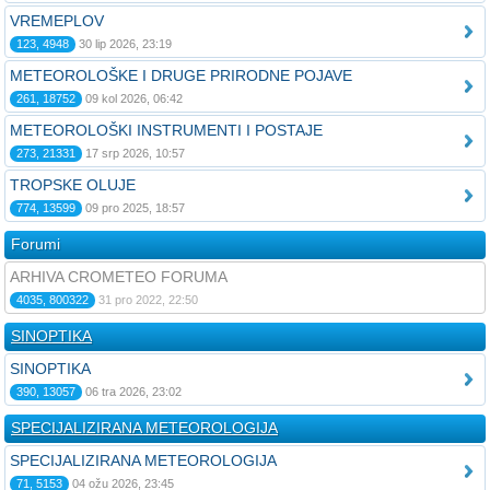
VREMEPLOV
123, 4948
30 lip 2026, 23:19
METEOROLOŠKE I DRUGE PRIRODNE POJAVE
261, 18752
09 kol 2026, 06:42
METEOROLOŠKI INSTRUMENTI I POSTAJE
273, 21331
17 srp 2026, 10:57
TROPSKE OLUJE
774, 13599
09 pro 2025, 18:57
Forumi
ARHIVA CROMETEO FORUMA
4035, 800322
31 pro 2022, 22:50
SINOPTIKA
SINOPTIKA
390, 13057
06 tra 2026, 23:02
SPECIJALIZIRANA METEOROLOGIJA
SPECIJALIZIRANA METEOROLOGIJA
71, 5153
04 ožu 2026, 23:45