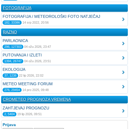
FOTOGRAFIJA
FOTOGRAFIJA / METEOROLOŠKI FOTO NATJEČAJ
182, 33386
14 srp 2022, 20:56
RAZNO
PARLAONICA
296, 127303
04 ožu 2026, 23:47
PUTOVANJA I IZLETI
1394, 26747
04 ožu 2026, 23:51
EKOLOGIJA
37, 1238
22 lip 2026, 22:02
METEO MEETING FORUM
276, 29454
14 pro 2025, 09:48
CROMETEO PROGNOZA VREMENA
ZAHTJEVAJ PROGNOZU
2, 5404
19 lip 2026, 09:51
Prijava