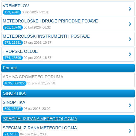
VREMEPLOV
123, 4948
30 lip 2026, 23:19
METEOROLOŠKE I DRUGE PRIRODNE POJAVE
261, 18746
06 kol 2026, 06:32
METEOROLOŠKI INSTRUMENTI I POSTAJE
273, 21331
17 srp 2026, 10:57
TROPSKE OLUJE
774, 13599
09 pro 2025, 18:57
Forumi
ARHIVA CROMETEO FORUMA
4035, 800322
31 pro 2022, 22:50
SINOPTIKA
SINOPTIKA
390, 13057
06 tra 2026, 23:02
SPECIJALIZIRANA METEOROLOGIJA
SPECIJALIZIRANA METEOROLOGIJA
71, 5153
04 ožu 2026, 23:45