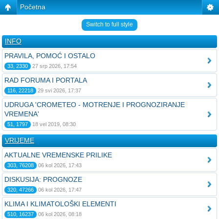
Početna
Switch to full style
INFO
PRAVILA, POMOĆ I OSTALO
33, 2330
27 srp 2026, 17:54
RAD FORUMA I PORTALA
116, 22218
29 svi 2026, 17:37
UDRUGA 'CROMETEO - MOTRENJE I PROGNOZIRANJE
VREMENA'
51, 1797
18 vel 2019, 08:30
VRIJEME
AKTUALNE VREMENSKE PRILIKE
303, 76208
06 kol 2026, 17:43
DISKUSIJA: PROGNOZE
320, 47266
06 kol 2026, 17:47
KLIMA I KLIMATOLOŠKI ELEMENTI
510, 16237
06 kol 2026, 08:18