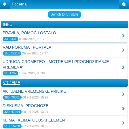
Početna
Switch to full style
INFO
PRAVILA, POMOĆ I OSTALO
33, 2331
06 kol 2026, 19:17
RAD FORUMA I PORTALA
116, 22218
29 svi 2026, 17:37
UDRUGA 'CROMETEO - MOTRENJE I PROGNOZIRANJE
VREMENA'
51, 1797
18 vel 2019, 08:30
VRIJEME
AKTUALNE VREMENSKE PRILIKE
303, 76381
08 kol 2026, 15:25
DISKUSIJA: PROGNOZE
320, 47294
08 kol 2026, 13:21
KLIMA I KLIMATOLOŠKI ELEMENTI
510, 16238
07 kol 2026, 10:55