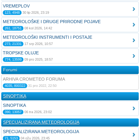
VREMEPLOV
123, 4948
30 lip 2026, 23:19
METEOROLOŠKE I DRUGE PRIRODNE POJAVE
261, 18751
08 kol 2026, 14:42
METEOROLOŠKI INSTRUMENTI I POSTAJE
273, 21331
17 srp 2026, 10:57
TROPSKE OLUJE
774, 13599
09 pro 2025, 18:57
Forumi
ARHIVA CROMETEO FORUMA
4035, 800322
31 pro 2022, 22:50
SINOPTIKA
SINOPTIKA
390, 13057
06 tra 2026, 23:02
SPECIJALIZIRANA METEOROLOGIJA
SPECIJALIZIRANA METEOROLOGIJA
71, 5153
04 ožu 2026, 23:45