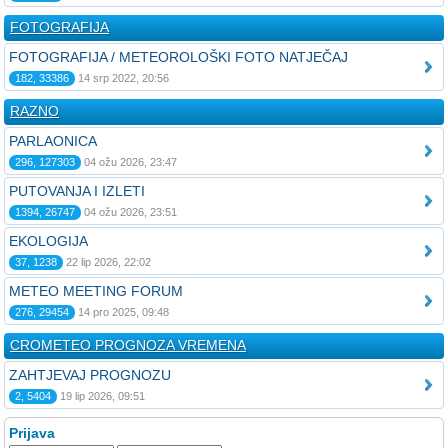
FOTOGRAFIJA
FOTOGRAFIJA / METEOROLOŠKI FOTO NATJEČAJ
182, 33386
14 srp 2022, 20:56
RAZNO
PARLAONICA
296, 127303
04 ožu 2026, 23:47
PUTOVANJA I IZLETI
1394, 26747
04 ožu 2026, 23:51
EKOLOGIJA
37, 1238
22 lip 2026, 22:02
METEO MEETING FORUM
276, 29454
14 pro 2025, 09:48
CROMETEO PROGNOZA VREMENA
ZAHTJEVAJ PROGNOZU
2, 5404
19 lip 2026, 09:51
Prijava