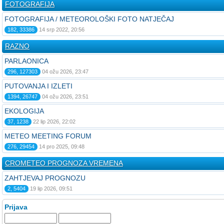
FOTOGRAFIJA
FOTOGRAFIJA / METEOROLOŠKI FOTO NATJEČAJ
182, 33386
14 srp 2022, 20:56
RAZNO
PARLAONICA
296, 127303
04 ožu 2026, 23:47
PUTOVANJA I IZLETI
1394, 26747
04 ožu 2026, 23:51
EKOLOGIJA
37, 1238
22 lip 2026, 22:02
METEO MEETING FORUM
276, 29454
14 pro 2025, 09:48
CROMETEO PROGNOZA VREMENA
ZAHTJEVAJ PROGNOZU
2, 5404
19 lip 2026, 09:51
Prijava