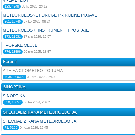
VREMEPLOV
123, 4948
30 lip 2026, 23:19
METEOROLOŠKE I DRUGE PRIRODNE POJAVE
261, 18749
07 kol 2026, 08:24
METEOROLOŠKI INSTRUMENTI I POSTAJE
273, 21331
17 srp 2026, 10:57
TROPSKE OLUJE
774, 13599
09 pro 2025, 18:57
Forumi
ARHIVA CROMETEO FORUMA
4035, 800322
31 pro 2022, 22:50
SINOPTIKA
SINOPTIKA
390, 13057
06 tra 2026, 23:02
SPECIJALIZIRANA METEOROLOGIJA
SPECIJALIZIRANA METEOROLOGIJA
71, 5153
04 ožu 2026, 23:45