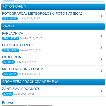
FOTOGRAFIJA
FOTOGRAFIJA / METEOROLOŠKI FOTO NATJEČAJ
182, 33386
14 srp 2022, 20:56
RAZNO
PARLAONICA
296, 127303
04 ožu 2026, 23:47
PUTOVANJA I IZLETI
1394, 26747
04 ožu 2026, 23:51
EKOLOGIJA
37, 1238
22 lip 2026, 22:02
METEO MEETING FORUM
276, 29454
14 pro 2025, 09:48
CROMETEO PROGNOZA VREMENA
ZAHTJEVAJ PROGNOZU
2, 5404
19 lip 2026, 09:51
Prijava