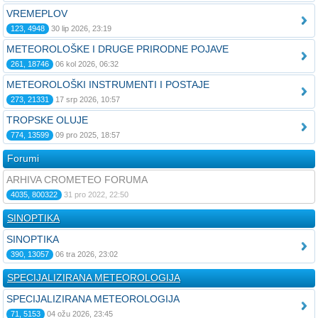
VREMEPLOV
123, 4948
30 lip 2026, 23:19
METEOROLOŠKE I DRUGE PRIRODNE POJAVE
261, 18746
06 kol 2026, 06:32
METEOROLOŠKI INSTRUMENTI I POSTAJE
273, 21331
17 srp 2026, 10:57
TROPSKE OLUJE
774, 13599
09 pro 2025, 18:57
Forumi
ARHIVA CROMETEO FORUMA
4035, 800322
31 pro 2022, 22:50
SINOPTIKA
SINOPTIKA
390, 13057
06 tra 2026, 23:02
SPECIJALIZIRANA METEOROLOGIJA
SPECIJALIZIRANA METEOROLOGIJA
71, 5153
04 ožu 2026, 23:45