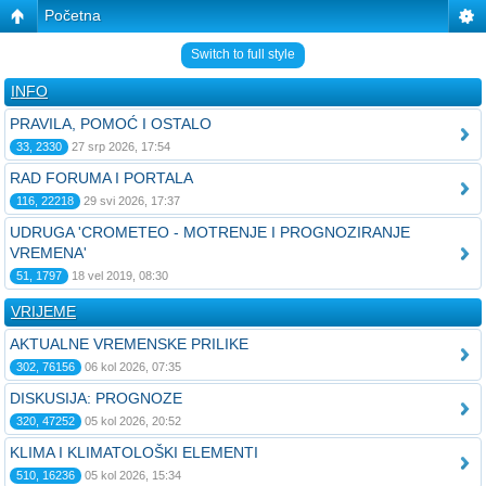
Početna
Switch to full style
INFO
PRAVILA, POMOĆ I OSTALO
33, 2330
27 srp 2026, 17:54
RAD FORUMA I PORTALA
116, 22218
29 svi 2026, 17:37
UDRUGA 'CROMETEO - MOTRENJE I PROGNOZIRANJE
VREMENA'
51, 1797
18 vel 2019, 08:30
VRIJEME
AKTUALNE VREMENSKE PRILIKE
302, 76156
06 kol 2026, 07:35
DISKUSIJA: PROGNOZE
320, 47252
05 kol 2026, 20:52
KLIMA I KLIMATOLOŠKI ELEMENTI
510, 16236
05 kol 2026, 15:34