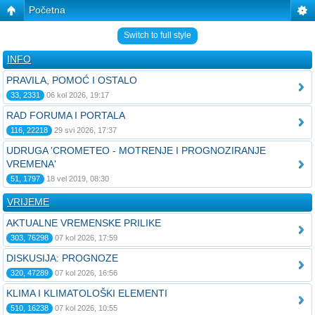
Početna
Switch to full style
INFO
PRAVILA, POMOĆ I OSTALO
33, 2331
06 kol 2026, 19:17
RAD FORUMA I PORTALA
116, 22218
29 svi 2026, 17:37
UDRUGA 'CROMETEO - MOTRENJE I PROGNOZIRANJE
VREMENA'
51, 1797
18 vel 2019, 08:30
VRIJEME
AKTUALNE VREMENSKE PRILIKE
303, 76298
07 kol 2026, 17:59
DISKUSIJA: PROGNOZE
320, 47289
07 kol 2026, 16:56
KLIMA I KLIMATOLOŠKI ELEMENTI
510, 16238
07 kol 2026, 10:55