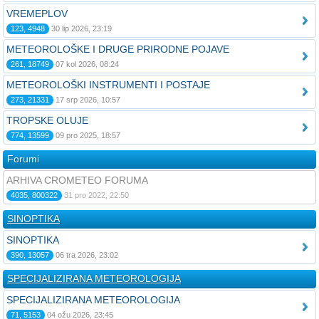
VREMEPLOV
123, 4948
30 lip 2026, 23:19
METEOROLOŠKE I DRUGE PRIRODNE POJAVE
261, 18749
07 kol 2026, 08:24
METEOROLOŠKI INSTRUMENTI I POSTAJE
273, 21331
17 srp 2026, 10:57
TROPSKE OLUJE
774, 13599
09 pro 2025, 18:57
Forumi
ARHIVA CROMETEO FORUMA
4035, 800322
31 pro 2022, 22:50
SINOPTIKA
SINOPTIKA
390, 13057
06 tra 2026, 23:02
SPECIJALIZIRANA METEOROLOGIJA
SPECIJALIZIRANA METEOROLOGIJA
71, 5153
04 ožu 2026, 23:45