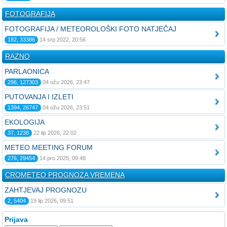
FOTOGRAFIJA
FOTOGRAFIJA / METEOROLOŠKI FOTO NATJEČAJ
182, 33386
14 srp 2022, 20:56
RAZNO
PARLAONICA
296, 127303
04 ožu 2026, 23:47
PUTOVANJA I IZLETI
1394, 26747
04 ožu 2026, 23:51
EKOLOGIJA
37, 1238
22 lip 2026, 22:02
METEO MEETING FORUM
276, 29454
14 pro 2025, 09:48
CROMETEO PROGNOZA VREMENA
ZAHTJEVAJ PROGNOZU
2, 5404
19 lip 2026, 09:51
Prijava