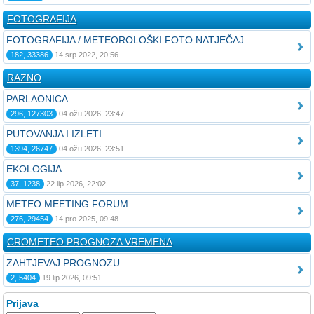
FOTOGRAFIJA
FOTOGRAFIJA / METEOROLOŠKI FOTO NATJEČAJ
182, 33386
14 srp 2022, 20:56
RAZNO
PARLAONICA
296, 127303
04 ožu 2026, 23:47
PUTOVANJA I IZLETI
1394, 26747
04 ožu 2026, 23:51
EKOLOGIJA
37, 1238
22 lip 2026, 22:02
METEO MEETING FORUM
276, 29454
14 pro 2025, 09:48
CROMETEO PROGNOZA VREMENA
ZAHTJEVAJ PROGNOZU
2, 5404
19 lip 2026, 09:51
Prijava