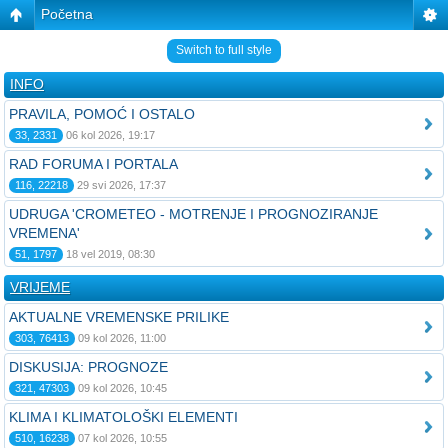
Početna
Switch to full style
INFO
PRAVILA, POMOĆ I OSTALO
33, 2331
06 kol 2026, 19:17
RAD FORUMA I PORTALA
116, 22218
29 svi 2026, 17:37
UDRUGA 'CROMETEO - MOTRENJE I PROGNOZIRANJE
VREMENA'
51, 1797
18 vel 2019, 08:30
VRIJEME
AKTUALNE VREMENSKE PRILIKE
303, 76413
09 kol 2026, 11:00
DISKUSIJA: PROGNOZE
321, 47303
09 kol 2026, 10:45
KLIMA I KLIMATOLOŠKI ELEMENTI
510, 16238
07 kol 2026, 10:55