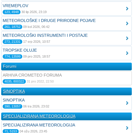
VREMEPLOV
123, 4948
30 lip 2026, 23:19
METEOROLOŠKE I DRUGE PRIRODNE POJAVE
261, 18752
09 kol 2026, 06:42
METEOROLOŠKI INSTRUMENTI I POSTAJE
273, 21331
17 srp 2026, 10:57
TROPSKE OLUJE
774, 13599
09 pro 2025, 18:57
Forumi
ARHIVA CROMETEO FORUMA
4035, 800322
31 pro 2022, 22:50
SINOPTIKA
SINOPTIKA
390, 13057
06 tra 2026, 23:02
SPECIJALIZIRANA METEOROLOGIJA
SPECIJALIZIRANA METEOROLOGIJA
71, 5153
04 ožu 2026, 23:45