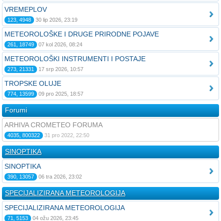
VREMEPLOV
123, 4948
30 lip 2026, 23:19
METEOROLOŠKE I DRUGE PRIRODNE POJAVE
261, 18749
07 kol 2026, 08:24
METEOROLOŠKI INSTRUMENTI I POSTAJE
273, 21331
17 srp 2026, 10:57
TROPSKE OLUJE
774, 13599
09 pro 2025, 18:57
Forumi
ARHIVA CROMETEO FORUMA
4035, 800322
31 pro 2022, 22:50
SINOPTIKA
SINOPTIKA
390, 13057
06 tra 2026, 23:02
SPECIJALIZIRANA METEOROLOGIJA
SPECIJALIZIRANA METEOROLOGIJA
71, 5153
04 ožu 2026, 23:45