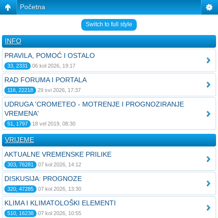
Početna
Switch to full style
INFO
PRAVILA, POMOĆ I OSTALO
33, 2331
06 kol 2026, 19:17
RAD FORUMA I PORTALA
116, 22218
29 svi 2026, 17:37
UDRUGA 'CROMETEO - MOTRENJE I PROGNOZIRANJE
VREMENA'
51, 1797
18 vel 2019, 08:30
VRIJEME
AKTUALNE VREMENSKE PRILIKE
303, 76281
07 kol 2026, 14:12
DISKUSIJA: PROGNOZE
320, 47285
07 kol 2026, 13:30
KLIMA I KLIMATOLOŠKI ELEMENTI
510, 16238
07 kol 2026, 10:55