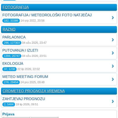
FOTOGRAFIJA
FOTOGRAFIJA / METEOROLOŠKI FOTO NATJEČAJ
182, 33386
14 srp 2022, 20:56
RAZNO
PARLAONICA
296, 127303
04 ožu 2026, 23:47
PUTOVANJA I IZLETI
1394, 26747
04 ožu 2026, 23:51
EKOLOGIJA
37, 1238
22 lip 2026, 22:02
METEO MEETING FORUM
276, 29454
14 pro 2025, 09:48
CROMETEO PROGNOZA VREMENA
ZAHTJEVAJ PROGNOZU
2, 5404
19 lip 2026, 09:51
Prijava