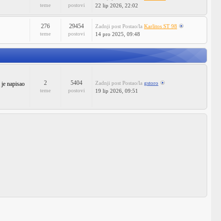
teme
postovi
22 lip 2026, 22:02
276
29454
Zadnji post
Postao/la
Karlitos ST 98
teme
postovi
14 pro 2025, 09:48
2
5404
Zadnji post
Postao/la
gstoro
 je napisao
teme
postovi
19 lip 2026, 09:51