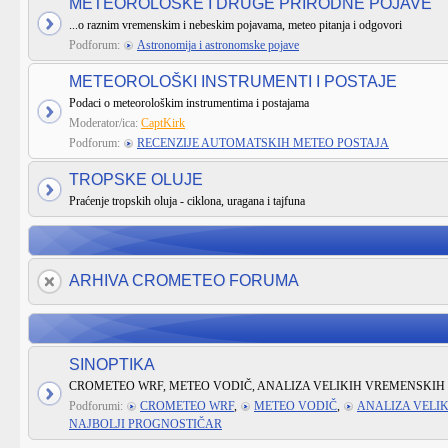
METEOROLOŠKE I DRUGE PRIRODNE POJAVE
...o raznim vremenskim i nebeskim pojavama, meteo pitanja i odgovori
Podforum:
Astronomija i astronomske pojave
METEOROLOŠKI INSTRUMENTI I POSTAJE
Podaci o meteorološkim instrumentima i postajama
Moderator/ica:
CaptKirk
Podforum:
RECENZIJE AUTOMATSKIH METEO POSTAJA
TROPSKE OLUJE
Praćenje tropskih oluja - ciklona, uragana i tajfuna
ARHIVA CROMETEO FORUMA
SINOPTIKA
CROMETEO WRF, METEO VODIČ, ANALIZA VELIKIH VREMENSKIH 
Podforumi:
CROMETEO WRF
,
METEO VODIČ
,
ANALIZA VELI
NAJBOLJI PROGNOSTIČAR