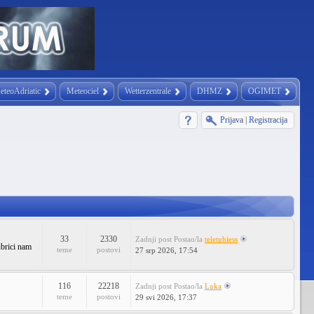
eteoAdriatic
Meteociel
Wetterzentrale
DHMZ
OGIMET
Prijava
|
Registracija
33
2330
Zadnji post
Postao/la
teletubiess
ubrici nam
teme
postovi
27 srp 2026, 17:54
116
22218
Zadnji post
Postao/la
Luka
teme
postovi
29 svi 2026, 17:37