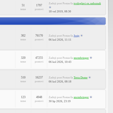
Zadnji post
Postao/la
tvrdoglavi ex.radoznali
51
1797
teme
postovi
18 vel 2019, 08:30
302
76170
Zadnji post
Postao/la
Josip
teme
postovi
06 kol 2026, 11:11
320
47255
Zadnji post
Postao/la
stormbringer
teme
postovi
06 kol 2026, 10:43
510
16237
Zadnji post
Postao/la
Terra Dome
teme
postovi
06 kol 2026, 08:18
123
4948
Zadnji post
Postao/la
stormbringer
teme
postovi
30 lip 2026, 23:19