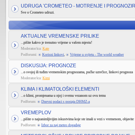
UDRUGA 'CROMETEO - MOTRENJE I PROGNOZI
Sve o Crometeo udruzi.
AKTUALNE VREMENSKE PRILIKE
...pišite kakvo je trenutno vrijeme u vašem mjestu!
Moderator/ica:
Kate
Podforumi:
Korisni linkovi
,
Vrijeme u svijetu - The world weather
DISKUSIJA: PROGNOZE
...o svojoj ili tuđim vremenskim prognozama, pučke uzrečice, linkovi prognoza
Moderator/ica:
Kimi
KLIMA I KLIMATOLOŠKI ELEMENTI
...o klimi, promjenama u njoj i svemu vezanom uz ovu temu
Podforum:
Dnevni podaci s postaja DHMZ-a
VREMEPLOV
...pišite o najzanimljivijim iskustvima koje ste imali u vezi s vremenom, objavite 
Podforum:
Izbor za naj meteo događaje