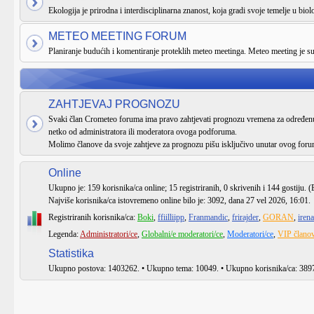
Ekologija je prirodna i interdisciplinarna znanost, koja gradi svoje temelje u biologi
METEO MEETING FORUM
Planiranje budućih i komentiranje proteklih meteo meetinga. Meteo meeting je 
ZAHTJEVAJ PROGNOZU
Svaki član Crometeo foruma ima pravo zahtjevati prognozu vremena za određenu 
netko od administratora ili moderatora ovoga podforuma.
Molimo članove da svoje zahtjeve za prognozu pišu isključivo unutar ovog foru
Online
Ukupno je:
159
korisnika/ca online; 15 registriranih, 0 skrivenih i 144 gostiju. (
Najviše korisnika/ca istovremeno online bilo je:
3092
, dana 27 vel 2026, 16:01.
Registriranih korisnika/ca:
Boki
,
ffiilliipp
,
Franmandic
,
frirajder
,
GORAN
,
iren
Legenda:
Administratori/ce
,
Globalni/e moderatori/ce
,
Moderatori/ce
,
VIP članov
Statistika
Ukupno postova:
1403262
. • Ukupno tema:
10049
. • Ukupno korisnika/ca:
389