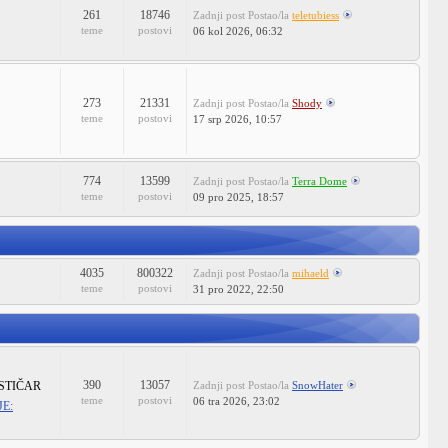
261
18746
Zadnji post
Postao/la
teletubiess
teme
postovi
06 kol 2026, 06:32
273
21331
Zadnji post
Postao/la
Shody
teme
postovi
17 srp 2026, 10:57
774
13599
Zadnji post
Postao/la
Terra Dome
teme
postovi
09 pro 2025, 18:57
4035
800322
Zadnji post
Postao/la
mihaeld
teme
postovi
31 pro 2022, 22:50
390
13057
STIČAR
Zadnji post
Postao/la
SnowHater
teme
postovi
06 tra 2026, 23:02
E: