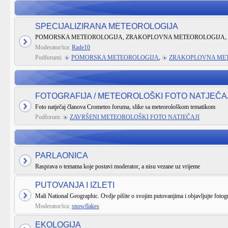
SPECIJALIZIRANA METEOROLOGIJA
POMORSKA METEOROLOGIJA, ZRAKOPLOVNA METEOROLOGIJA, 
Moderator/ica:
Rade10
Podforumi:
POMORSKA METEOROLOGIJA
,
ZRAKOPLOVNA ME
FOTOGRAFIJA / METEOROLOŠKI FOTO NATJEČA
Foto natječaj članova Crometeo foruma, slike sa meteorološkom tematikom
Podforum:
ZAVRŠENI METEOROLOŠKI FOTO NATJEČAJI
PARLAONICA
Rasprava o temama koje postavi moderator, a nisu vezane uz vrijeme
PUTOVANJA I IZLETI
Mali National Geographic. Ovdje pišite o svojim putovanjima i objavljujte fotogr
Moderator/ica:
snowflakes
EKOLOGIJA