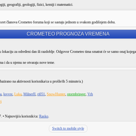
ji, geografiji, geologiji, fizici, kemiji i matematici.
susret članova Crometeo foruma koji se sastaju jednom u svakom godišnjem dobu.
CROMETEO PROGNOZA VREMENA
lokaciju za određeni dan ili razdoblje. Odgovor Crometeo tima smatrat će se samo onaj kojega
ma i da u njemu ne otvaraju nove teme.
Bazirano na aktivnosti korisnika/ca u prošle/ih 5 minute/a.)
aa
,
lovvre
,
Luka
,
MilnerII
,
ri051
,
SnowHunter
,
stormbringer
,
Vrh
i
7
. • Najnoviji/a korisnik/ca:
Rasko
.
Switch to mobile style