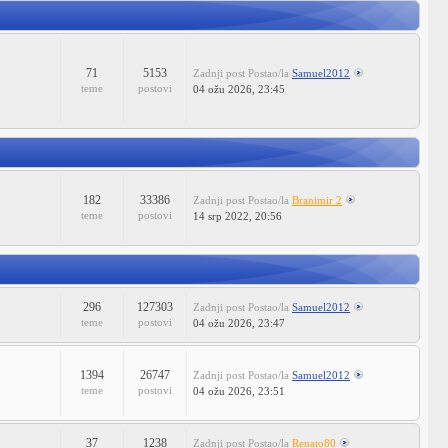
71
5153
Zadnji post
Postao/la
Samuel2012
teme
postovi
04 ožu 2026, 23:45
182
33386
Zadnji post
Postao/la
Branimir 2
teme
postovi
14 srp 2022, 20:56
296
127303
Zadnji post
Postao/la
Samuel2012
teme
postovi
04 ožu 2026, 23:47
1394
26747
Zadnji post
Postao/la
Samuel2012
teme
postovi
04 ožu 2026, 23:51
37
1238
Zadnji post
Postao/la
Renato80