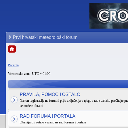
Prvi hrvatski meteorološki forum
Početna
Vremenska zona: UTC + 01:00
PRAVILA, POMOĆ I OSTALO
Nakon registracije na forum i prije uključenja u njegov rad svakako pročitajte pra
se možete obratiti
RAD FORUMA I PORTALA
Obavijesti i ostalo vezano uz rad foruma i portala