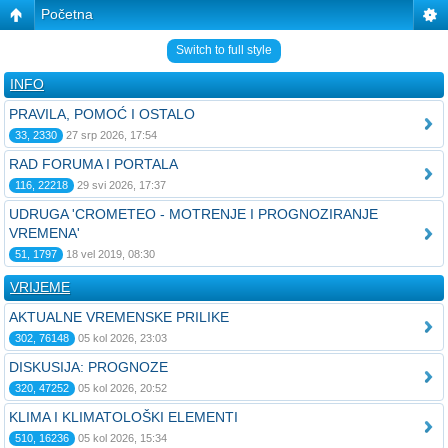
Početna
Switch to full style
INFO
PRAVILA, POMOĆ I OSTALO
33, 2330
27 srp 2026, 17:54
RAD FORUMA I PORTALA
116, 22218
29 svi 2026, 17:37
UDRUGA 'CROMETEO - MOTRENJE I PROGNOZIRANJE
VREMENA'
51, 1797
18 vel 2019, 08:30
VRIJEME
AKTUALNE VREMENSKE PRILIKE
302, 76148
05 kol 2026, 23:03
DISKUSIJA: PROGNOZE
320, 47252
05 kol 2026, 20:52
KLIMA I KLIMATOLOŠKI ELEMENTI
510, 16236
05 kol 2026, 15:34