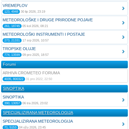
VREMEPLOV
123, 4948
30 lip 2026, 23:19
METEOROLOŠKE I DRUGE PRIRODNE POJAVE
261, 18745
05 kol 2026, 08:21
METEOROLOŠKI INSTRUMENTI I POSTAJE
273, 21331
17 srp 2026, 10:57
TROPSKE OLUJE
774, 13599
09 pro 2025, 18:57
Forumi
ARHIVA CROMETEO FORUMA
4035, 800322
31 pro 2022, 22:50
SINOPTIKA
SINOPTIKA
390, 13057
06 tra 2026, 23:02
SPECIJALIZIRANA METEOROLOGIJA
SPECIJALIZIRANA METEOROLOGIJA
71, 5153
04 ožu 2026, 23:45