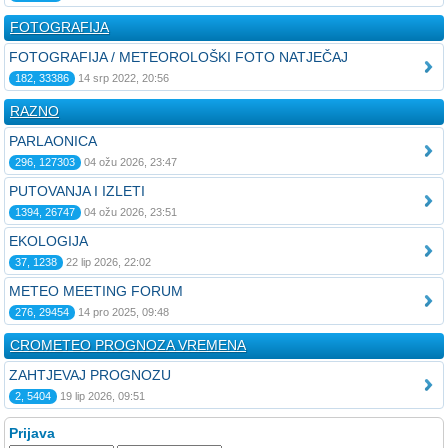
FOTOGRAFIJA
FOTOGRAFIJA / METEOROLOŠKI FOTO NATJEČAJ
182, 33386
14 srp 2022, 20:56
RAZNO
PARLAONICA
296, 127303
04 ožu 2026, 23:47
PUTOVANJA I IZLETI
1394, 26747
04 ožu 2026, 23:51
EKOLOGIJA
37, 1238
22 lip 2026, 22:02
METEO MEETING FORUM
276, 29454
14 pro 2025, 09:48
CROMETEO PROGNOZA VREMENA
ZAHTJEVAJ PROGNOZU
2, 5404
19 lip 2026, 09:51
Prijava