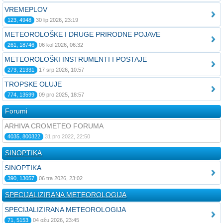
VREMEPLOV
123, 4948
30 lip 2026, 23:19
METEOROLOŠKE I DRUGE PRIRODNE POJAVE
261, 18746
06 kol 2026, 06:32
METEOROLOŠKI INSTRUMENTI I POSTAJE
273, 21331
17 srp 2026, 10:57
TROPSKE OLUJE
774, 13599
09 pro 2025, 18:57
Forumi
ARHIVA CROMETEO FORUMA
4035, 800322
31 pro 2022, 22:50
SINOPTIKA
SINOPTIKA
390, 13057
06 tra 2026, 23:02
SPECIJALIZIRANA METEOROLOGIJA
SPECIJALIZIRANA METEOROLOGIJA
71, 5153
04 ožu 2026, 23:45