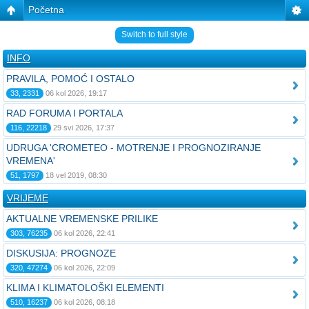
Početna
Switch to full style
INFO
PRAVILA, POMOĆ I OSTALO
33, 2331
06 kol 2026, 19:17
RAD FORUMA I PORTALA
116, 22218
29 svi 2026, 17:37
UDRUGA 'CROMETEO - MOTRENJE I PROGNOZIRANJE
VREMENA'
51, 1797
18 vel 2019, 08:30
VRIJEME
AKTUALNE VREMENSKE PRILIKE
303, 76235
06 kol 2026, 22:41
DISKUSIJA: PROGNOZE
320, 47274
06 kol 2026, 22:09
KLIMA I KLIMATOLOŠKI ELEMENTI
510, 16237
06 kol 2026, 08:18