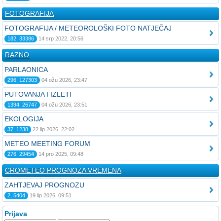
FOTOGRAFIJA
FOTOGRAFIJA / METEOROLOŠKI FOTO NATJEČAJ
182, 33386
14 srp 2022, 20:56
RAZNO
PARLAONICA
296, 127303
04 ožu 2026, 23:47
PUTOVANJA I IZLETI
1394, 26747
04 ožu 2026, 23:51
EKOLOGIJA
37, 1238
22 lip 2026, 22:02
METEO MEETING FORUM
276, 29454
14 pro 2025, 09:48
CROMETEO PROGNOZA VREMENA
ZAHTJEVAJ PROGNOZU
2, 5404
19 lip 2026, 09:51
Prijava