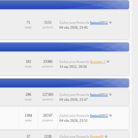
71
5153
Zadnji post
Postao/la
Samuel2012
teme
postovi
04 ožu 2026, 23:45
182
33386
Zadnji post
Postao/la
Branimir 2
teme
postovi
14 srp 2022, 20:56
296
127303
Zadnji post
Postao/la
Samuel2012
teme
postovi
04 ožu 2026, 23:47
1394
26747
Zadnji post
Postao/la
Samuel2012
teme
postovi
04 ožu 2026, 23:51
37
1238
Zadnji post
Postao/la
Renato80