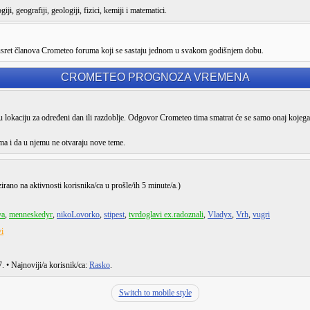
ji, geografiji, geologiji, fizici, kemiji i matematici.
susret članova Crometeo foruma koji se sastaju jednom u svakom godišnjem dobu.
CROMETEO PROGNOZA VREMENA
lokaciju za određeni dan ili razdoblje. Odgovor Crometeo tima smatrat će se samo onaj kojega
ma i da u njemu ne otvaraju nove teme.
zirano na aktivnosti korisnika/ca u prošle/ih 5 minute/a.)
va
,
menneskedyr
,
nikoLovorko
,
stipest
,
tvrdoglavi ex.radoznali
,
Vladyx
,
Vrh
,
vugri
i
7
. • Najnoviji/a korisnik/ca:
Rasko
.
Switch to mobile style