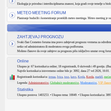
Ekologija je prirodna i interdisciplinarna znanost, koja gradi svoje temelje u biologi
METEO MEETING FORUM
Planiranje budućih i komentiranje proteklih meteo meetinga. Meteo meeting je 
ZAHTJEVAJ PROGNOZU
Svaki član Crometeo foruma ima pravo zahtjevati prognozu vremena za određenu 
netko od administratora ili moderatora ovoga podforuma.
Molimo članove da svoje zahtjeve za prognozu pišu isključivo unutar ovog foru
Online
Ukupno je:
67
korisnika/ca online; 18 registriranih, 0 skrivenih i 49 gostiju. (Ba
Najviše korisnika/ca istovremeno online bilo je:
3092
, dana 27 vel 2026, 16:01.
Registriranih korisnika/ca:
irenaa
,
Ivica
,
joso
,
kavo
,
Kegla
,
Korda
,
mark0
,
meća
Legenda:
Administratori/ce
,
Globalni/e moderatori/ce
,
Moderatori/ce
,
VIP članov
Statistika
Ukupno postova:
1403253
. • Ukupno tema:
10049
. • Ukupno korisnika/ca:
389