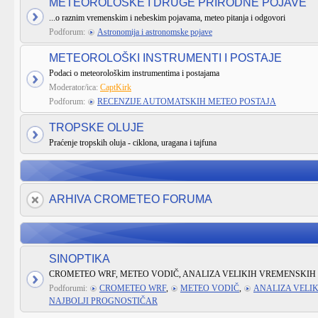
METEOROLOŠKE I DRUGE PRIRODNE POJAVE
...o raznim vremenskim i nebeskim pojavama, meteo pitanja i odgovori
Podforum:
Astronomija i astronomske pojave
METEOROLOŠKI INSTRUMENTI I POSTAJE
Podaci o meteorološkim instrumentima i postajama
Moderator/ica:
CaptKirk
Podforum:
RECENZIJE AUTOMATSKIH METEO POSTAJA
TROPSKE OLUJE
Praćenje tropskih oluja - ciklona, uragana i tajfuna
ARHIVA CROMETEO FORUMA
SINOPTIKA
CROMETEO WRF, METEO VODIČ, ANALIZA VELIKIH VREMENSKIH 
Podforumi:
CROMETEO WRF
,
METEO VODIČ
,
ANALIZA VELI
NAJBOLJI PROGNOSTIČAR