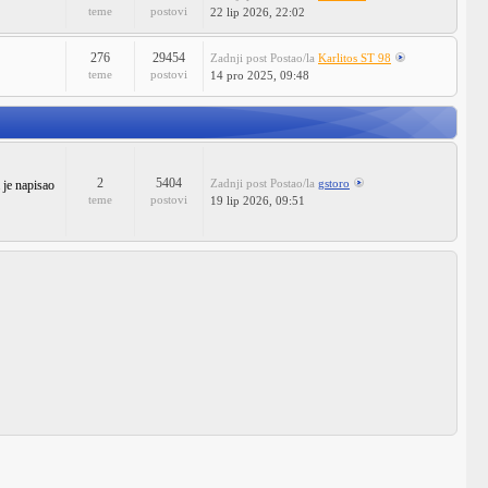
teme
postovi
22 lip 2026, 22:02
276
29454
Zadnji post
Postao/la
Karlitos ST 98
teme
postovi
14 pro 2025, 09:48
2
5404
Zadnji post
Postao/la
gstoro
 je napisao
teme
postovi
19 lip 2026, 09:51