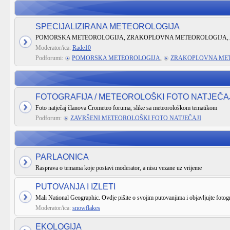
SPECIJALIZIRANA METEOROLOGIJA
POMORSKA METEOROLOGIJA, ZRAKOPLOVNA METEOROLOGIJA, 
Moderator/ica:
Rade10
Podforumi:
POMORSKA METEOROLOGIJA
,
ZRAKOPLOVNA ME
FOTOGRAFIJA / METEOROLOŠKI FOTO NATJEČA
Foto natječaj članova Crometeo foruma, slike sa meteorološkom tematikom
Podforum:
ZAVRŠENI METEOROLOŠKI FOTO NATJEČAJI
PARLAONICA
Rasprava o temama koje postavi moderator, a nisu vezane uz vrijeme
PUTOVANJA I IZLETI
Mali National Geographic. Ovdje pišite o svojim putovanjima i objavljujte fotogr
Moderator/ica:
snowflakes
EKOLOGIJA