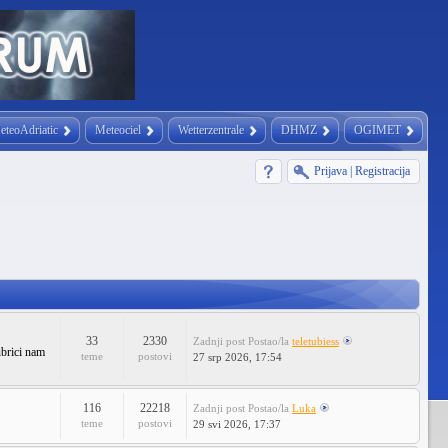
eteoAdriatic
Meteociel
Wetterzentrale
DHMZ
OGIMET
Prijava
|
Registracija
33
2330
Zadnji post
Postao/la
teletubiess
ubrici nam
teme
postovi
27 srp 2026, 17:54
116
22218
Zadnji post
Postao/la
Luka
teme
postovi
29 svi 2026, 17:37