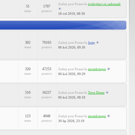
Zadnji post
Postao/la
tvrdoglavi ex.radoznali
51
1797
teme
postovi
18 vel 2019, 08:30
302
76163
Zadnji post
Postao/la
Josip
teme
postovi
06 kol 2026, 09:30
320
47253
Zadnji post
Postao/la
stormbringer
teme
postovi
06 kol 2026, 09:29
510
16237
Zadnji post
Postao/la
Terra Dome
teme
postovi
06 kol 2026, 08:18
123
4948
Zadnji post
Postao/la
stormbringer
teme
postovi
30 lip 2026, 23:19