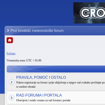
Prvi hrvatski meteorološki forum
Početna
Vremenska zona: UTC + 01:00
PRAVILA, POMOĆ I OSTALO
Nakon registracije na forum i prije uključenja u njegov rad svakako pročitajte pra
se možete obratiti
RAD FORUMA I PORTALA
Obavijesti i ostalo vezano uz rad foruma i portala