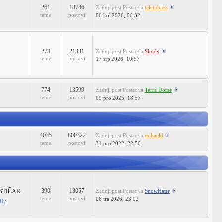
261
18746
Zadnji post
Postao/la
teletubiess
teme
postovi
06 kol 2026, 06:32
273
21331
Zadnji post
Postao/la
Shody
teme
postovi
17 srp 2026, 10:57
774
13599
Zadnji post
Postao/la
Terra Dome
teme
postovi
09 pro 2025, 18:57
4035
800322
Zadnji post
Postao/la
mihaeld
teme
postovi
31 pro 2022, 22:50
390
13057
STIČAR
Zadnji post
Postao/la
SnowHater
teme
postovi
06 tra 2026, 23:02
E: