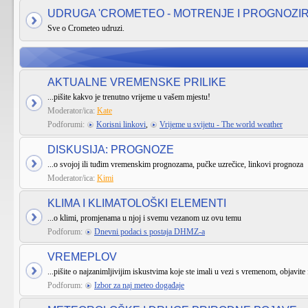
UDRUGA 'CROMETEO - MOTRENJE I PROGNOZI
Sve o Crometeo udruzi.
AKTUALNE VREMENSKE PRILIKE
...pišite kakvo je trenutno vrijeme u vašem mjestu!
Moderator/ica:
Kate
Podforumi:
Korisni linkovi
,
Vrijeme u svijetu - The world weather
DISKUSIJA: PROGNOZE
...o svojoj ili tuđim vremenskim prognozama, pučke uzrečice, linkovi prognoza
Moderator/ica:
Kimi
KLIMA I KLIMATOLOŠKI ELEMENTI
...o klimi, promjenama u njoj i svemu vezanom uz ovu temu
Podforum:
Dnevni podaci s postaja DHMZ-a
VREMEPLOV
...pišite o najzanimljivijim iskustvima koje ste imali u vezi s vremenom, objavite 
Podforum:
Izbor za naj meteo događaje