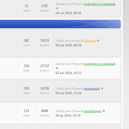
Zadnji post
Postao/la
tvrdoglavi ex.radoznali
51
1797
teme
postovi
18 vel 2019, 08:30
302
76153
Zadnji post
Postao/la
Chinook
teme
postovi
06 kol 2026, 06:20
Zadnji post
Postao/la
tvrdoglavi ex.radoznali
320
47252
teme
postovi
05 kol 2026, 20:52
510
16236
Zadnji post
Postao/la
stormmatija
teme
postovi
05 kol 2026, 15:34
123
4948
Zadnji post
Postao/la
stormbringer
teme
postovi
30 lip 2026, 23:19