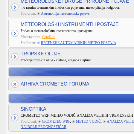
METEOROLOŠKE I DRUGE PRIRODNE POJAVE
...o raznim vremenskim i nebeskim pojavama, meteo pitanja i odgovori
Podforum:
Astronomija i astronomske pojave
METEOROLOŠKI INSTRUMENTI I POSTAJE
Podaci o meteorološkim instrumentima i postajama
Moderator/ica:
CaptKirk
Podforum:
RECENZIJE AUTOMATSKIH METEO POSTAJA
TROPSKE OLUJE
Praćenje tropskih oluja - ciklona, uragana i tajfuna
ARHIVA CROMETEO FORUMA
SINOPTIKA
CROMETEO WRF, METEO VODIČ, ANALIZA VELIKIH VREMENSKIH 
Podforumi:
CROMETEO WRF
,
METEO VODIČ
,
ANALIZA VELI
NAJBOLJI PROGNOSTIČAR