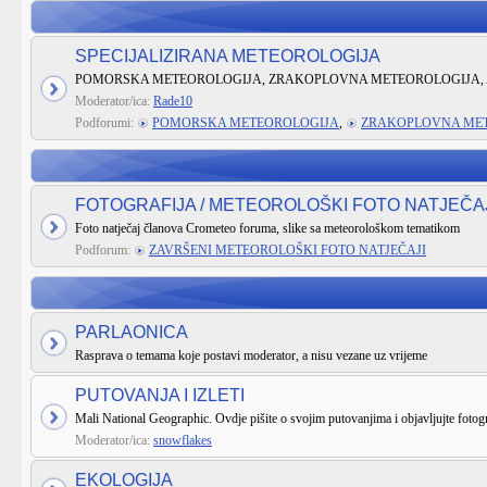
SPECIJALIZIRANA METEOROLOGIJA
POMORSKA METEOROLOGIJA, ZRAKOPLOVNA METEOROLOGIJA, 
Moderator/ica:
Rade10
Podforumi:
POMORSKA METEOROLOGIJA
,
ZRAKOPLOVNA ME
FOTOGRAFIJA / METEOROLOŠKI FOTO NATJEČA
Foto natječaj članova Crometeo foruma, slike sa meteorološkom tematikom
Podforum:
ZAVRŠENI METEOROLOŠKI FOTO NATJEČAJI
PARLAONICA
Rasprava o temama koje postavi moderator, a nisu vezane uz vrijeme
PUTOVANJA I IZLETI
Mali National Geographic. Ovdje pišite o svojim putovanjima i objavljujte fotogr
Moderator/ica:
snowflakes
EKOLOGIJA