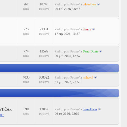
261
18746
Zadnji post
Postao/la
teletubiess
teme
postovi
06 kol 2026, 06:32
273
21331
Zadnji post
Postao/la
Shody
teme
postovi
17 srp 2026, 10:57
774
13599
Zadnji post
Postao/la
Terra Dome
teme
postovi
09 pro 2025, 18:57
4035
800322
Zadnji post
Postao/la
mihaeld
teme
postovi
31 pro 2022, 22:50
390
13057
STIČAR
Zadnji post
Postao/la
SnowHater
teme
postovi
06 tra 2026, 23:02
E: