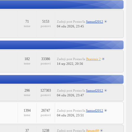
71
5153
Zadnji post
Postao/la
Samuel2012
teme
postovi
04 ožu 2026, 23:45
182
33386
Zadnji post
Postao/la
Branimir 2
teme
postovi
14 srp 2022, 20:56
296
127303
Zadnji post
Postao/la
Samuel2012
teme
postovi
04 ožu 2026, 23:47
1394
26747
Zadnji post
Postao/la
Samuel2012
teme
postovi
04 ožu 2026, 23:51
37
1238
Zadnji post
Postao/la
Renato80