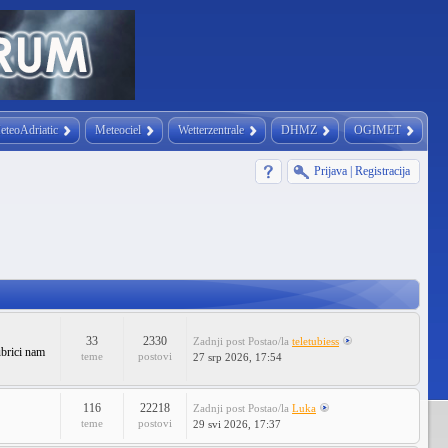
eteoAdriatic
Meteociel
Wetterzentrale
DHMZ
OGIMET
Prijava
|
Registracija
33
2330
Zadnji post
Postao/la
teletubiess
ubrici nam
teme
postovi
27 srp 2026, 17:54
116
22218
Zadnji post
Postao/la
Luka
teme
postovi
29 svi 2026, 17:37