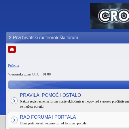
Prvi hrvatski meteorološki forum
Početna
Vremenska zona: UTC + 01:00
PRAVILA, POMOĆ I OSTALO
Nakon registracije na forum i prije uključenja u njegov rad svakako pročitajte pra
se možete obratiti
RAD FORUMA I PORTALA
Obavijesti i ostalo vezano uz rad foruma i portala