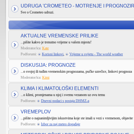
UDRUGA 'CROMETEO - MOTRENJE I PROGNOZI
Sve o Crometeo udruzi.
AKTUALNE VREMENSKE PRILIKE
...pišite kakvo je trenutno vrijeme u vašem mjestu!
Moderator/ica:
Kate
Podforumi:
Korisni linkovi
,
Vrijeme u svijetu - The world weather
DISKUSIJA: PROGNOZE
...o svojoj ili tuđim vremenskim prognozama, pučke uzrečice, linkovi prognoza
Moderator/ica:
Kimi
KLIMA I KLIMATOLOŠKI ELEMENTI
...o klimi, promjenama u njoj i svemu vezanom uz ovu temu
Podforum:
Dnevni podaci s postaja DHMZ-a
VREMEPLOV
...pišite o najzanimljivijim iskustvima koje ste imali u vezi s vremenom, objavite 
Podforum:
Izbor za naj meteo događaje