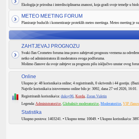
Ekologija je prirodna i interdisciplinarna znanost, koja gradi svoje temelje u biologi
METEO MEETING FORUM
Planiranje budućih i komentiranje proteklih meteo meetinga. Meteo meeting je 
ZAHTJEVAJ PROGNOZU
Svaki član Crometeo foruma ima pravo zahtjevati prognozu vremena za određenu 
netko od administratora ili moderatora ovoga podforuma.
Molimo članove da svoje zahtjeve za prognozu pišu isključivo unutar ovog foru
Online
Ukupno je:
48
korisnika/ca online; 4 registriranih, 0 skrivenih i 44 gostiju. (Baz
Najviše korisnika/ca istovremeno online bilo je:
3092
, dana 27 vel 2026, 16:01.
Registriranih korisnika/ca:
duksy96
,
Korda
,
Zoran Vuletin
Legenda:
Administratori/ce
,
Globalni/e moderatori/ce
,
Moderatori/ce
,
VIP članov
Statistika
Ukupno postova:
1403241
. • Ukupno tema:
10049
. • Ukupno korisnika/ca:
389