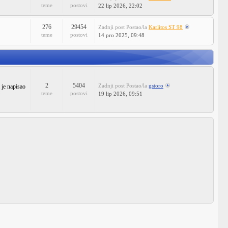
teme
postovi
22 lip 2026, 22:02
276
29454
Zadnji post
Postao/la
Karlitos ST 98
teme
postovi
14 pro 2025, 09:48
2
5404
Zadnji post
Postao/la
gstoro
 je napisao
teme
postovi
19 lip 2026, 09:51