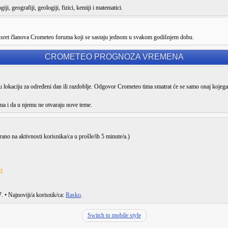
ji, geografiji, geologiji, fizici, kemiji i matematici.
susret članova Crometeo foruma koji se sastaju jednom u svakom godišnjem dobu.
CROMETEO PROGNOZA VREMENA
lokaciju za određeni dan ili razdoblje. Odgovor Crometeo tima smatrat će se samo onaj kojega
ma i da u njemu ne otvaraju nove teme.
irano na aktivnosti korisnika/ca u prošle/ih 5 minute/a.)
i
7
. • Najnoviji/a korisnik/ca:
Rasko
.
Switch to mobile style