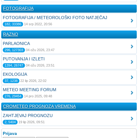
FOTOGRAFIJA
FOTOGRAFIJA / METEOROLOŠKI FOTO NATJEČAJ
182, 33386
14 srp 2022, 20:56
RAZNO
PARLAONICA
296, 127303
04 ožu 2026, 23:47
PUTOVANJA I IZLETI
1394, 26747
04 ožu 2026, 23:51
EKOLOGIJA
37, 1238
22 lip 2026, 22:02
METEO MEETING FORUM
276, 29454
14 pro 2025, 09:48
CROMETEO PROGNOZA VREMENA
ZAHTJEVAJ PROGNOZU
2, 5404
19 lip 2026, 09:51
Prijava