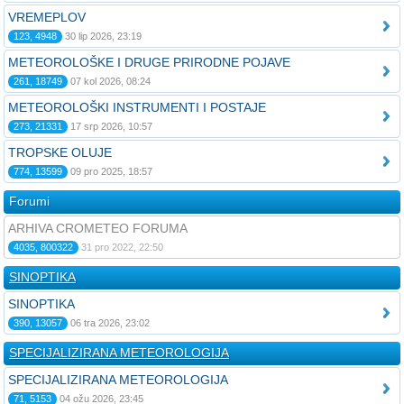
VREMEPLOV
123, 4948
30 lip 2026, 23:19
METEOROLOŠKE I DRUGE PRIRODNE POJAVE
261, 18749
07 kol 2026, 08:24
METEOROLOŠKI INSTRUMENTI I POSTAJE
273, 21331
17 srp 2026, 10:57
TROPSKE OLUJE
774, 13599
09 pro 2025, 18:57
Forumi
ARHIVA CROMETEO FORUMA
4035, 800322
31 pro 2022, 22:50
SINOPTIKA
SINOPTIKA
390, 13057
06 tra 2026, 23:02
SPECIJALIZIRANA METEOROLOGIJA
SPECIJALIZIRANA METEOROLOGIJA
71, 5153
04 ožu 2026, 23:45