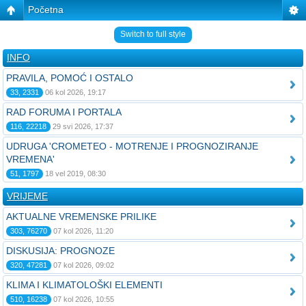
Početna
Switch to full style
INFO
PRAVILA, POMOĆ I OSTALO
33, 2331
06 kol 2026, 19:17
RAD FORUMA I PORTALA
116, 22218
29 svi 2026, 17:37
UDRUGA 'CROMETEO - MOTRENJE I PROGNOZIRANJE
VREMENA'
51, 1797
18 vel 2019, 08:30
VRIJEME
AKTUALNE VREMENSKE PRILIKE
303, 76270
07 kol 2026, 11:20
DISKUSIJA: PROGNOZE
320, 47281
07 kol 2026, 09:02
KLIMA I KLIMATOLOŠKI ELEMENTI
510, 16238
07 kol 2026, 10:55