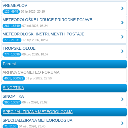
VREMEPLOV
123, 4948
30 lip 2026, 23:19
METEOROLOŠKE I DRUGE PRIRODNE POJAVE
261, 18749
07 kol 2026, 08:24
METEOROLOŠKI INSTRUMENTI I POSTAJE
273, 21331
17 srp 2026, 10:57
TROPSKE OLUJE
774, 13599
09 pro 2025, 18:57
Forumi
ARHIVA CROMETEO FORUMA
4035, 800322
31 pro 2022, 22:50
SINOPTIKA
SINOPTIKA
390, 13057
06 tra 2026, 23:02
SPECIJALIZIRANA METEOROLOGIJA
SPECIJALIZIRANA METEOROLOGIJA
71, 5153
04 ožu 2026, 23:45