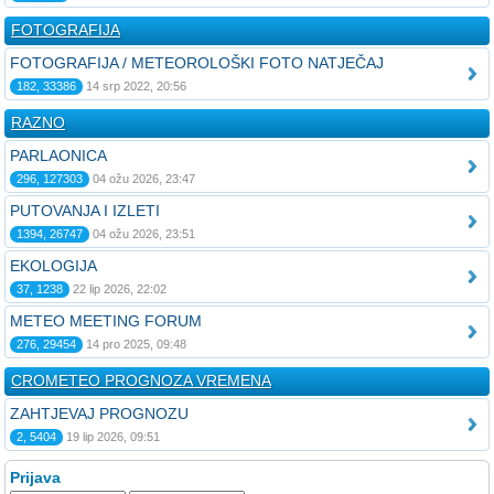
FOTOGRAFIJA
FOTOGRAFIJA / METEOROLOŠKI FOTO NATJEČAJ
182, 33386
14 srp 2022, 20:56
RAZNO
PARLAONICA
296, 127303
04 ožu 2026, 23:47
PUTOVANJA I IZLETI
1394, 26747
04 ožu 2026, 23:51
EKOLOGIJA
37, 1238
22 lip 2026, 22:02
METEO MEETING FORUM
276, 29454
14 pro 2025, 09:48
CROMETEO PROGNOZA VREMENA
ZAHTJEVAJ PROGNOZU
2, 5404
19 lip 2026, 09:51
Prijava