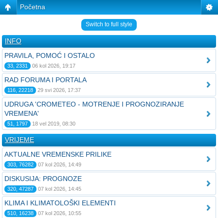
Početna
Switch to full style
INFO
PRAVILA, POMOĆ I OSTALO
33, 2331
06 kol 2026, 19:17
RAD FORUMA I PORTALA
116, 22218
29 svi 2026, 17:37
UDRUGA 'CROMETEO - MOTRENJE I PROGNOZIRANJE
VREMENA'
51, 1797
18 vel 2019, 08:30
VRIJEME
AKTUALNE VREMENSKE PRILIKE
303, 76282
07 kol 2026, 14:49
DISKUSIJA: PROGNOZE
320, 47287
07 kol 2026, 14:45
KLIMA I KLIMATOLOŠKI ELEMENTI
510, 16238
07 kol 2026, 10:55