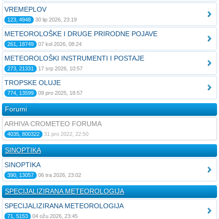
VREMEPLOV
123, 4948
30 lip 2026, 23:19
METEOROLOŠKE I DRUGE PRIRODNE POJAVE
261, 18749
07 kol 2026, 08:24
METEOROLOŠKI INSTRUMENTI I POSTAJE
273, 21331
17 srp 2026, 10:57
TROPSKE OLUJE
774, 13599
09 pro 2025, 18:57
Forumi
ARHIVA CROMETEO FORUMA
4035, 800322
31 pro 2022, 22:50
SINOPTIKA
SINOPTIKA
390, 13057
06 tra 2026, 23:02
SPECIJALIZIRANA METEOROLOGIJA
SPECIJALIZIRANA METEOROLOGIJA
71, 5153
04 ožu 2026, 23:45