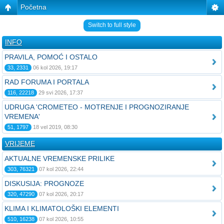
Početna
Switch to full style
INFO
PRAVILA, POMOĆ I OSTALO
33, 2331
06 kol 2026, 19:17
RAD FORUMA I PORTALA
116, 22218
29 svi 2026, 17:37
UDRUGA 'CROMETEO - MOTRENJE I PROGNOZIRANJE
VREMENA'
51, 1797
18 vel 2019, 08:30
VRIJEME
AKTUALNE VREMENSKE PRILIKE
303, 76321
07 kol 2026, 22:44
DISKUSIJA: PROGNOZE
320, 47290
07 kol 2026, 20:17
KLIMA I KLIMATOLOŠKI ELEMENTI
510, 16238
07 kol 2026, 10:55