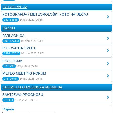
FOTOGRAFIJA
FOTOGRAFIJA / METEOROLOŠKI FOTO NATJEČAJ
182, 33386
14 srp 2022, 20:56
RAZNO
PARLAONICA
296, 127303
04 ožu 2026, 23:47
PUTOVANJA I IZLETI
1394, 26747
04 ožu 2026, 23:51
EKOLOGIJA
37, 1238
22 lip 2026, 22:02
METEO MEETING FORUM
276, 29454
14 pro 2025, 09:48
CROMETEO PROGNOZA VREMENA
ZAHTJEVAJ PROGNOZU
2, 5404
19 lip 2026, 09:51
Prijava