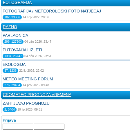
FOTOGRAFIJA
FOTOGRAFIJA / METEOROLOŠKI FOTO NATJEČAJ
182, 33386
14 srp 2022, 20:56
RAZNO
PARLAONICA
296, 127303
04 ožu 2026, 23:47
PUTOVANJA I IZLETI
1394, 26747
04 ožu 2026, 23:51
EKOLOGIJA
37, 1238
22 lip 2026, 22:02
METEO MEETING FORUM
276, 29454
14 pro 2025, 09:48
CROMETEO PROGNOZA VREMENA
ZAHTJEVAJ PROGNOZU
2, 5404
19 lip 2026, 09:51
Prijava