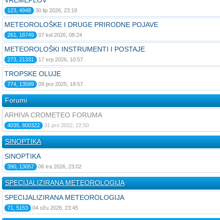
VREMEPLOV
123, 4948
30 lip 2026, 23:19
METEOROLOŠKE I DRUGE PRIRODNE POJAVE
261, 18749
07 kol 2026, 08:24
METEOROLOŠKI INSTRUMENTI I POSTAJE
273, 21331
17 srp 2026, 10:57
TROPSKE OLUJE
774, 13599
09 pro 2025, 18:57
Forumi
ARHIVA CROMETEO FORUMA
4035, 800322
31 pro 2022, 22:50
SINOPTIKA
SINOPTIKA
390, 13057
06 tra 2026, 23:02
SPECIJALIZIRANA METEOROLOGIJA
SPECIJALIZIRANA METEOROLOGIJA
71, 5153
04 ožu 2026, 23:45