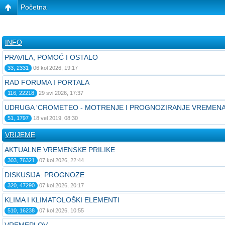
Početna
INFO
PRAVILA, POMOĆ I OSTALO
33, 2331
06 kol 2026, 19:17
RAD FORUMA I PORTALA
116, 22218
29 svi 2026, 17:37
UDRUGA 'CROMETEO - MOTRENJE I PROGNOZIRANJE VREMENA
51, 1797
18 vel 2019, 08:30
VRIJEME
AKTUALNE VREMENSKE PRILIKE
303, 76321
07 kol 2026, 22:44
DISKUSIJA: PROGNOZE
320, 47290
07 kol 2026, 20:17
KLIMA I KLIMATOLOŠKI ELEMENTI
510, 16238
07 kol 2026, 10:55