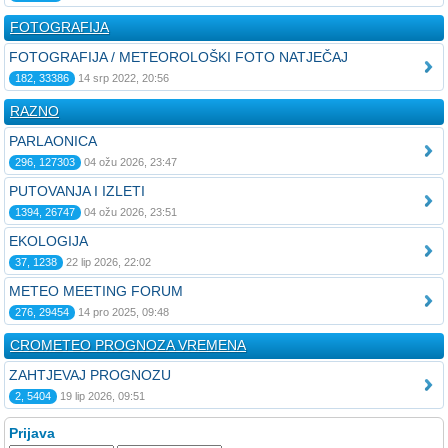
FOTOGRAFIJA
FOTOGRAFIJA / METEOROLOŠKI FOTO NATJEČAJ
182, 33386
14 srp 2022, 20:56
RAZNO
PARLAONICA
296, 127303
04 ožu 2026, 23:47
PUTOVANJA I IZLETI
1394, 26747
04 ožu 2026, 23:51
EKOLOGIJA
37, 1238
22 lip 2026, 22:02
METEO MEETING FORUM
276, 29454
14 pro 2025, 09:48
CROMETEO PROGNOZA VREMENA
ZAHTJEVAJ PROGNOZU
2, 5404
19 lip 2026, 09:51
Prijava