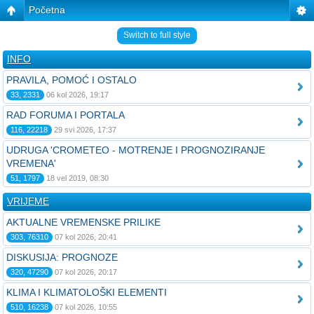
Početna
Switch to full style
INFO
PRAVILA, POMOĆ I OSTALO
33, 2331
06 kol 2026, 19:17
RAD FORUMA I PORTALA
116, 22218
29 svi 2026, 17:37
UDRUGA 'CROMETEO - MOTRENJE I PROGNOZIRANJE
VREMENA'
51, 1797
18 vel 2019, 08:30
VRIJEME
AKTUALNE VREMENSKE PRILIKE
303, 76310
07 kol 2026, 20:41
DISKUSIJA: PROGNOZE
320, 47290
07 kol 2026, 20:17
KLIMA I KLIMATOLOŠKI ELEMENTI
510, 16238
07 kol 2026, 10:55