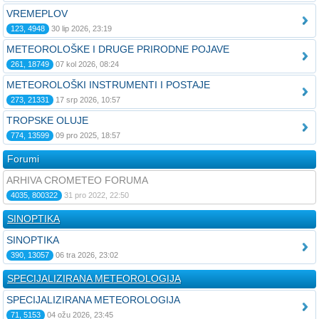
VREMEPLOV
123, 4948
30 lip 2026, 23:19
METEOROLOŠKE I DRUGE PRIRODNE POJAVE
261, 18749
07 kol 2026, 08:24
METEOROLOŠKI INSTRUMENTI I POSTAJE
273, 21331
17 srp 2026, 10:57
TROPSKE OLUJE
774, 13599
09 pro 2025, 18:57
Forumi
ARHIVA CROMETEO FORUMA
4035, 800322
31 pro 2022, 22:50
SINOPTIKA
SINOPTIKA
390, 13057
06 tra 2026, 23:02
SPECIJALIZIRANA METEOROLOGIJA
SPECIJALIZIRANA METEOROLOGIJA
71, 5153
04 ožu 2026, 23:45