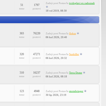
Zadnji post
Postao/la
tvrdoglavi ex.radoznali
51
1797
teme
postovi
18 vel 2019, 08:30
303
76220
Zadnji post
Postao/la
flokus
teme
postovi
06 kol 2026, 20:40
320
47271
Zadnji post
Postao/la
Sunkiller
teme
postovi
06 kol 2026, 20:32
510
16237
Zadnji post
Postao/la
Terra Dome
teme
postovi
06 kol 2026, 08:18
123
4948
Zadnji post
Postao/la
stormbringer
teme
postovi
30 lip 2026, 23:19