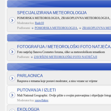
SPECIJALIZIRANA METEOROLOGIJA
POMORSKA METEOROLOGIJA, ZRAKOPLOVNA METEOROLOGIJA, 
Moderator/ica:
Rade10
Podforumi:
POMORSKA METEOROLOGIJA
,
ZRAKOPLOVNA ME
FOTOGRAFIJA / METEOROLOŠKI FOTO NATJEČA
Foto natječaj članova Crometeo foruma, slike sa meteorološkom tematikom
Podforum:
ZAVRŠENI METEOROLOŠKI FOTO NATJEČAJI
PARLAONICA
Rasprava o temama koje postavi moderator, a nisu vezane uz vrijeme
PUTOVANJA I IZLETI
Mali National Geographic. Ovdje pišite o svojim putovanjima i objavljujte fotogr
Moderator/ica:
snowflakes
EKOLOGIJA