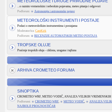
METEOROLOŠKE I DRUGE PRIRODNE POJAVE
...o raznim vremenskim i nebeskim pojavama, meteo pitanja i odgovori
Podforum:
Astronomija i astronomske pojave
METEOROLOŠKI INSTRUMENTI I POSTAJE
Podaci o meteorološkim instrumentima i postajama
Moderator/ica:
CaptKirk
Podforum:
RECENZIJE AUTOMATSKIH METEO POSTAJA
TROPSKE OLUJE
Praćenje tropskih oluja - ciklona, uragana i tajfuna
ARHIVA CROMETEO FORUMA
SINOPTIKA
CROMETEO WRF, METEO VODIČ, ANALIZA VELIKIH VREMENSKIH 
Podforumi:
CROMETEO WRF
,
METEO VODIČ
,
ANALIZA VELI
NAJBOLJI PROGNOSTIČAR