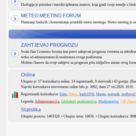
Ekologija je prirodna i interdisciplinarna znanost, koja gradi svoje temelje u biologi
METEO MEETING FORUM
Planiranje budućih i komentiranje proteklih meteo meetinga. Meteo meeting je 
ZAHTJEVAJ PROGNOZU
Svaki član Crometeo foruma ima pravo zahtjevati prognozu vremena za određenu 
netko od administratora ili moderatora ovoga podforuma.
Molimo članove da svoje zahtjeve za prognozu pišu isključivo unutar ovog foru
Online
Ukupno je:
57
korisnika/ca online; 14 registriranih, 0 skrivenih i 43 gostiju. (Ba
Najviše korisnika/ca istovremeno online bilo je:
3092
, dana 27 vel 2026, 16:01.
Registriranih korisnika/ca:
Eden
,
flokus
,
karlo1950
,
Martin
,
nortonik
,
podbrest2
Legenda:
Administratori/ce
,
Globalni/e moderatori/ce
,
Moderatori/ce
,
VIP članov
Statistika
Ukupno postova:
1403329
. • Ukupno tema:
10050
. • Ukupno korisnika/ca:
389