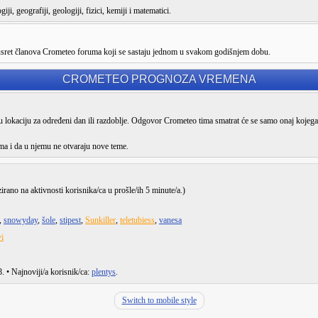
ji, geografiji, geologiji, fizici, kemiji i matematici.
susret članova Crometeo foruma koji se sastaju jednom u svakom godišnjem dobu.
CROMETEO PROGNOZA VREMENA
lokaciju za određeni dan ili razdoblje. Odgovor Crometeo tima smatrat će se samo onaj kojega
ma i da u njemu ne otvaraju nove teme.
zirano na aktivnosti korisnika/ca u prošle/ih 5 minute/a.)
,
snowyday
,
šole
,
stipest
,
Sunkiller
,
teletubiess
,
vanesa
i
8
. • Najnoviji/a korisnik/ca:
plentys
.
Switch to mobile style