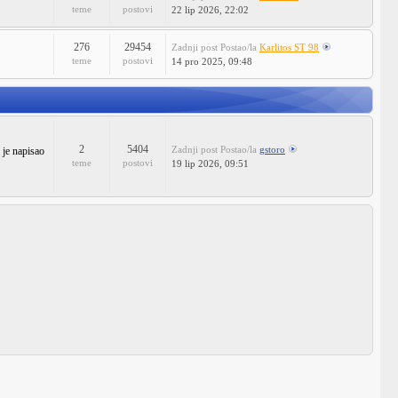
teme
postovi
22 lip 2026, 22:02
276
29454
Zadnji post
Postao/la
Karlitos ST 98
teme
postovi
14 pro 2025, 09:48
2
5404
Zadnji post
Postao/la
gstoro
 je napisao
teme
postovi
19 lip 2026, 09:51