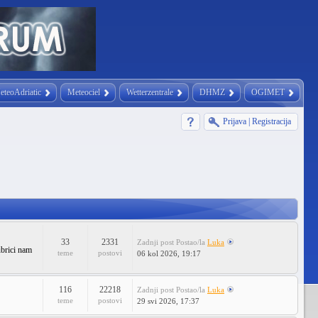
eteoAdriatic
Meteociel
Wetterzentrale
DHMZ
OGIMET
Prijava
|
Registracija
33
2331
Zadnji post
Postao/la
Luka
ubrici nam
teme
postovi
06 kol 2026, 19:17
116
22218
Zadnji post
Postao/la
Luka
teme
postovi
29 svi 2026, 17:37