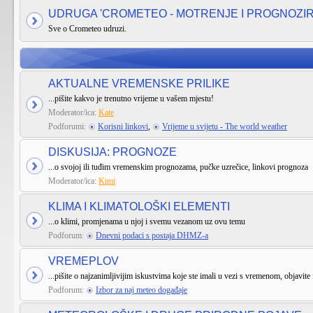
UDRUGA 'CROMETEO - MOTRENJE I PROGNOZI
Sve o Crometeo udruzi.
AKTUALNE VREMENSKE PRILIKE
...pišite kakvo je trenutno vrijeme u vašem mjestu!
Moderator/ica:
Kate
Podforumi:
Korisni linkovi
,
Vrijeme u svijetu - The world weather
DISKUSIJA: PROGNOZE
...o svojoj ili tuđim vremenskim prognozama, pučke uzrečice, linkovi prognoza
Moderator/ica:
Kimi
KLIMA I KLIMATOLOŠKI ELEMENTI
...o klimi, promjenama u njoj i svemu vezanom uz ovu temu
Podforum:
Dnevni podaci s postaja DHMZ-a
VREMEPLOV
...pišite o najzanimljivijim iskustvima koje ste imali u vezi s vremenom, objavite 
Podforum:
Izbor za naj meteo događaje