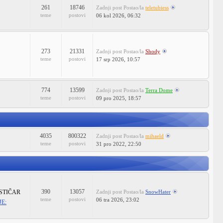
261
18746
Zadnji post
Postao/la
teletubiess
teme
postovi
06 kol 2026, 06:32
273
21331
Zadnji post
Postao/la
Shody
teme
postovi
17 srp 2026, 10:57
774
13599
Zadnji post
Postao/la
Terra Dome
teme
postovi
09 pro 2025, 18:57
4035
800322
Zadnji post
Postao/la
mihaeld
teme
postovi
31 pro 2022, 22:50
390
13057
STIČAR
Zadnji post
Postao/la
SnowHater
teme
postovi
06 tra 2026, 23:02
E: