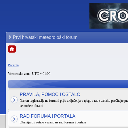
Prvi hrvatski meteorološki forum
Početna
Vremenska zona: UTC + 01:00
PRAVILA, POMOĆ I OSTALO
Nakon registracije na forum i prije uključenja u njegov rad svakako pročitajte pra
se možete obratiti
RAD FORUMA I PORTALA
Obavijesti i ostalo vezano uz rad foruma i portala