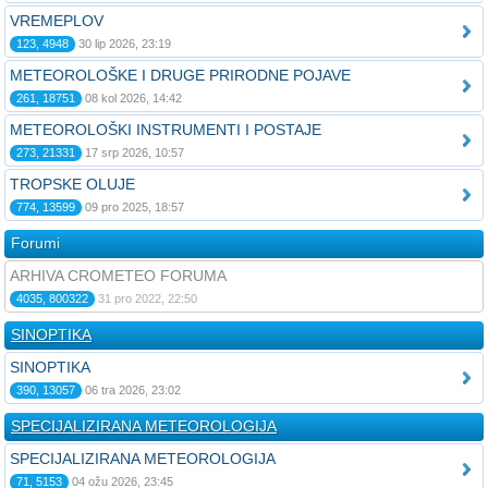
VREMEPLOV
123, 4948
30 lip 2026, 23:19
METEOROLOŠKE I DRUGE PRIRODNE POJAVE
261, 18751
08 kol 2026, 14:42
METEOROLOŠKI INSTRUMENTI I POSTAJE
273, 21331
17 srp 2026, 10:57
TROPSKE OLUJE
774, 13599
09 pro 2025, 18:57
Forumi
ARHIVA CROMETEO FORUMA
4035, 800322
31 pro 2022, 22:50
SINOPTIKA
SINOPTIKA
390, 13057
06 tra 2026, 23:02
SPECIJALIZIRANA METEOROLOGIJA
SPECIJALIZIRANA METEOROLOGIJA
71, 5153
04 ožu 2026, 23:45