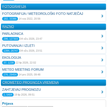
FOTOGRAFIJA
FOTOGRAFIJA / METEOROLOŠKI FOTO NATJEČAJ
182, 33386
14 srp 2022, 20:56
RAZNO
PARLAONICA
296, 127303
04 ožu 2026, 23:47
PUTOVANJA I IZLETI
1394, 26747
04 ožu 2026, 23:51
EKOLOGIJA
37, 1238
22 lip 2026, 22:02
METEO MEETING FORUM
276, 29454
14 pro 2025, 09:48
CROMETEO PROGNOZA VREMENA
ZAHTJEVAJ PROGNOZU
2, 5404
19 lip 2026, 09:51
Prijava