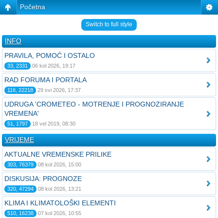
Početna
Switch to full style
INFO
PRAVILA, POMOĆ I OSTALO
33, 2331
06 kol 2026, 19:17
RAD FORUMA I PORTALA
116, 22218
29 svi 2026, 17:37
UDRUGA 'CROMETEO - MOTRENJE I PROGNOZIRANJE
VREMENA'
51, 1797
18 vel 2019, 08:30
VRIJEME
AKTUALNE VREMENSKE PRILIKE
303, 76379
08 kol 2026, 15:00
DISKUSIJA: PROGNOZE
320, 47294
08 kol 2026, 13:21
KLIMA I KLIMATOLOŠKI ELEMENTI
510, 16238
07 kol 2026, 10:55