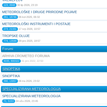
VREMEPLOV
123, 4948
30 lip 2026, 23:19
METEOROLOŠKE I DRUGE PRIRODNE POJAVE
261, 18746
06 kol 2026, 06:32
METEOROLOŠKI INSTRUMENTI I POSTAJE
273, 21331
17 srp 2026, 10:57
TROPSKE OLUJE
774, 13599
09 pro 2025, 18:57
Forumi
ARHIVA CROMETEO FORUMA
4035, 800322
31 pro 2022, 22:50
SINOPTIKA
SINOPTIKA
390, 13057
06 tra 2026, 23:02
SPECIJALIZIRANA METEOROLOGIJA
SPECIJALIZIRANA METEOROLOGIJA
71, 5153
04 ožu 2026, 23:45