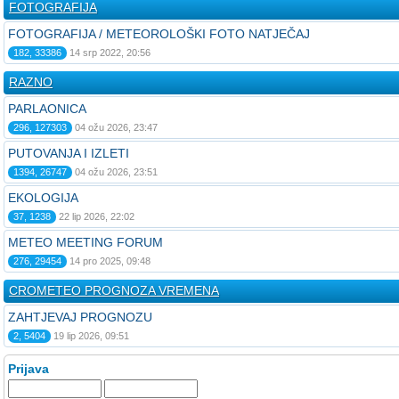
FOTOGRAFIJA
FOTOGRAFIJA / METEOROLOŠKI FOTO NATJEČAJ
182, 33386
14 srp 2022, 20:56
RAZNO
PARLAONICA
296, 127303
04 ožu 2026, 23:47
PUTOVANJA I IZLETI
1394, 26747
04 ožu 2026, 23:51
EKOLOGIJA
37, 1238
22 lip 2026, 22:02
METEO MEETING FORUM
276, 29454
14 pro 2025, 09:48
CROMETEO PROGNOZA VREMENA
ZAHTJEVAJ PROGNOZU
2, 5404
19 lip 2026, 09:51
Prijava