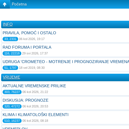
Početna
INFO
PRAVILA, POMOĆ I OSTALO
33, 2331
06 kol 2026, 19:17
RAD FORUMA I PORTALA
116, 22218
29 svi 2026, 17:37
UDRUGA 'CROMETEO - MOTRENJE I PROGNOZIRANJE VREMENA
51, 1797
18 vel 2019, 08:30
VRIJEME
AKTUALNE VREMENSKE PRILIKE
303, 76227
06 kol 2026, 21:22
DISKUSIJA: PROGNOZE
320, 47272
06 kol 2026, 20:53
KLIMA I KLIMATOLOŠKI ELEMENTI
510, 16237
06 kol 2026, 08:18