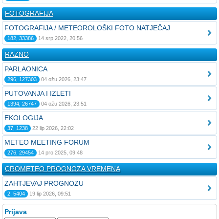
FOTOGRAFIJA
FOTOGRAFIJA / METEOROLOŠKI FOTO NATJEČAJ
182, 33386
14 srp 2022, 20:56
RAZNO
PARLAONICA
296, 127303
04 ožu 2026, 23:47
PUTOVANJA I IZLETI
1394, 26747
04 ožu 2026, 23:51
EKOLOGIJA
37, 1238
22 lip 2026, 22:02
METEO MEETING FORUM
276, 29454
14 pro 2025, 09:48
CROMETEO PROGNOZA VREMENA
ZAHTJEVAJ PROGNOZU
2, 5404
19 lip 2026, 09:51
Prijava