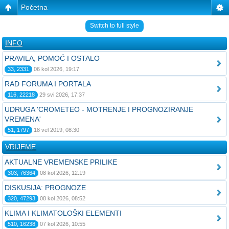
Početna
Switch to full style
INFO
PRAVILA, POMOĆ I OSTALO
33, 2331
06 kol 2026, 19:17
RAD FORUMA I PORTALA
116, 22218
29 svi 2026, 17:37
UDRUGA 'CROMETEO - MOTRENJE I PROGNOZIRANJE
VREMENA'
51, 1797
18 vel 2019, 08:30
VRIJEME
AKTUALNE VREMENSKE PRILIKE
303, 76364
08 kol 2026, 12:19
DISKUSIJA: PROGNOZE
320, 47293
08 kol 2026, 08:52
KLIMA I KLIMATOLOŠKI ELEMENTI
510, 16238
07 kol 2026, 10:55