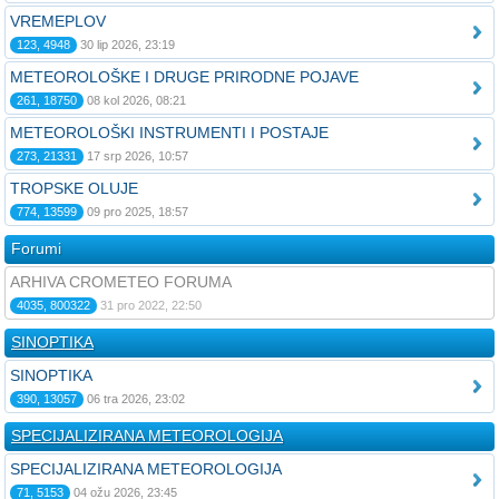
VREMEPLOV
123, 4948
30 lip 2026, 23:19
METEOROLOŠKE I DRUGE PRIRODNE POJAVE
261, 18750
08 kol 2026, 08:21
METEOROLOŠKI INSTRUMENTI I POSTAJE
273, 21331
17 srp 2026, 10:57
TROPSKE OLUJE
774, 13599
09 pro 2025, 18:57
Forumi
ARHIVA CROMETEO FORUMA
4035, 800322
31 pro 2022, 22:50
SINOPTIKA
SINOPTIKA
390, 13057
06 tra 2026, 23:02
SPECIJALIZIRANA METEOROLOGIJA
SPECIJALIZIRANA METEOROLOGIJA
71, 5153
04 ožu 2026, 23:45