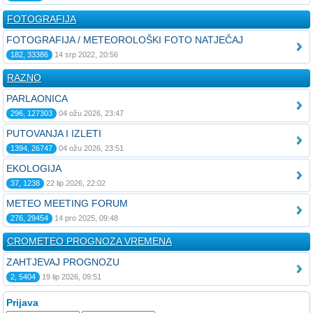
FOTOGRAFIJA
FOTOGRAFIJA / METEOROLOŠKI FOTO NATJEČAJ
182, 33386
14 srp 2022, 20:56
RAZNO
PARLAONICA
296, 127303
04 ožu 2026, 23:47
PUTOVANJA I IZLETI
1394, 26747
04 ožu 2026, 23:51
EKOLOGIJA
37, 1238
22 lip 2026, 22:02
METEO MEETING FORUM
276, 29454
14 pro 2025, 09:48
CROMETEO PROGNOZA VREMENA
ZAHTJEVAJ PROGNOZU
2, 5404
19 lip 2026, 09:51
Prijava