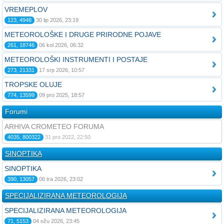
VREMEPLOV
123, 4948
30 lip 2026, 23:19
METEOROLOŠKE I DRUGE PRIRODNE POJAVE
261, 18746
06 kol 2026, 06:32
METEOROLOŠKI INSTRUMENTI I POSTAJE
273, 21331
17 srp 2026, 10:57
TROPSKE OLUJE
774, 13599
09 pro 2025, 18:57
Forumi
ARHIVA CROMETEO FORUMA
4035, 800322
31 pro 2022, 22:50
SINOPTIKA
SINOPTIKA
390, 13057
06 tra 2026, 23:02
SPECIJALIZIRANA METEOROLOGIJA
SPECIJALIZIRANA METEOROLOGIJA
71, 5153
04 ožu 2026, 23:45