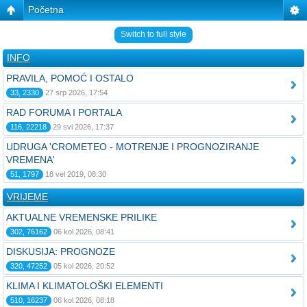
Početna
Switch to full style
INFO
PRAVILA, POMOĆ I OSTALO
33, 2330
27 srp 2026, 17:54
RAD FORUMA I PORTALA
116, 22218
29 svi 2026, 17:37
UDRUGA 'CROMETEO - MOTRENJE I PROGNOZIRANJE
VREMENA'
51, 1797
18 vel 2019, 08:30
VRIJEME
AKTUALNE VREMENSKE PRILIKE
302, 76162
06 kol 2026, 08:41
DISKUSIJA: PROGNOZE
320, 47252
05 kol 2026, 20:52
KLIMA I KLIMATOLOŠKI ELEMENTI
510, 16237
06 kol 2026, 08:18