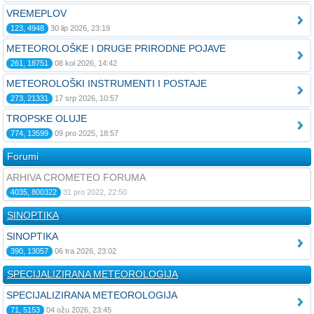
VREMEPLOV
123, 4948
30 lip 2026, 23:19
METEOROLOŠKE I DRUGE PRIRODNE POJAVE
261, 18751
08 kol 2026, 14:42
METEOROLOŠKI INSTRUMENTI I POSTAJE
273, 21331
17 srp 2026, 10:57
TROPSKE OLUJE
774, 13599
09 pro 2025, 18:57
Forumi
ARHIVA CROMETEO FORUMA
4035, 800322
31 pro 2022, 22:50
SINOPTIKA
SINOPTIKA
390, 13057
06 tra 2026, 23:02
SPECIJALIZIRANA METEOROLOGIJA
SPECIJALIZIRANA METEOROLOGIJA
71, 5153
04 ožu 2026, 23:45