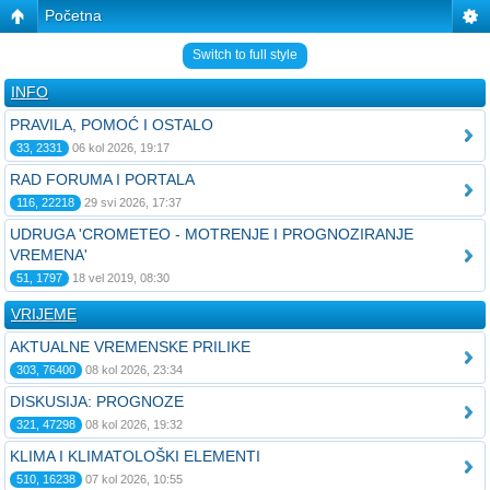
Početna
Switch to full style
INFO
PRAVILA, POMOĆ I OSTALO
33, 2331
06 kol 2026, 19:17
RAD FORUMA I PORTALA
116, 22218
29 svi 2026, 17:37
UDRUGA 'CROMETEO - MOTRENJE I PROGNOZIRANJE
VREMENA'
51, 1797
18 vel 2019, 08:30
VRIJEME
AKTUALNE VREMENSKE PRILIKE
303, 76400
08 kol 2026, 23:34
DISKUSIJA: PROGNOZE
321, 47298
08 kol 2026, 19:32
KLIMA I KLIMATOLOŠKI ELEMENTI
510, 16238
07 kol 2026, 10:55