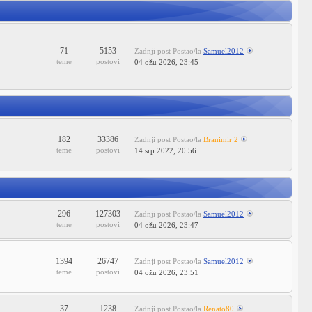
71
5153
Zadnji post
Postao/la
Samuel2012
teme
postovi
04 ožu 2026, 23:45
182
33386
Zadnji post
Postao/la
Branimir 2
teme
postovi
14 srp 2022, 20:56
296
127303
Zadnji post
Postao/la
Samuel2012
teme
postovi
04 ožu 2026, 23:47
1394
26747
Zadnji post
Postao/la
Samuel2012
teme
postovi
04 ožu 2026, 23:51
37
1238
Zadnji post
Postao/la
Renato80