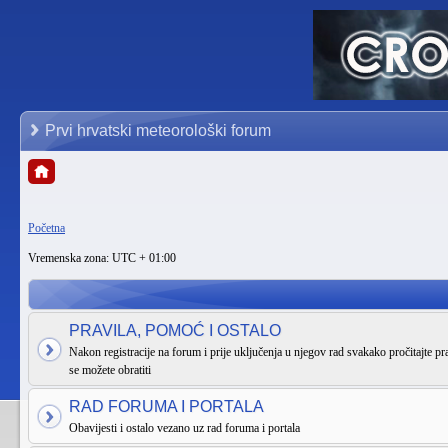
Prvi hrvatski meteorološki forum
Početna
Vremenska zona: UTC + 01:00
PRAVILA, POMOĆ I OSTALO
Nakon registracije na forum i prije uključenja u njegov rad svakako pročitajte pra
se možete obratiti
RAD FORUMA I PORTALA
Obavijesti i ostalo vezano uz rad foruma i portala