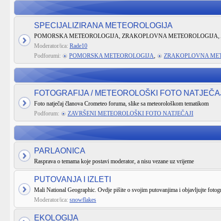
SPECIJALIZIRANA METEOROLOGIJA
POMORSKA METEOROLOGIJA, ZRAKOPLOVNA METEOROLOGIJA, 
Moderator/ica:
Rade10
Podforumi:
POMORSKA METEOROLOGIJA
,
ZRAKOPLOVNA ME
FOTOGRAFIJA / METEOROLOŠKI FOTO NATJEČA
Foto natječaj članova Crometeo foruma, slike sa meteorološkom tematikom
Podforum:
ZAVRŠENI METEOROLOŠKI FOTO NATJEČAJI
PARLAONICA
Rasprava o temama koje postavi moderator, a nisu vezane uz vrijeme
PUTOVANJA I IZLETI
Mali National Geographic. Ovdje pišite o svojim putovanjima i objavljujte fotogr
Moderator/ica:
snowflakes
EKOLOGIJA