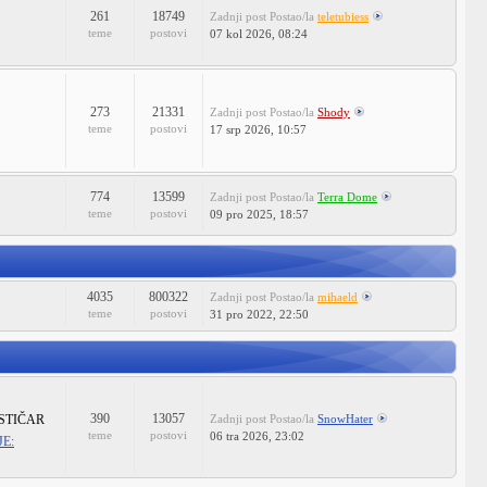
261
18749
Zadnji post
Postao/la
teletubiess
teme
postovi
07 kol 2026, 08:24
273
21331
Zadnji post
Postao/la
Shody
teme
postovi
17 srp 2026, 10:57
774
13599
Zadnji post
Postao/la
Terra Dome
teme
postovi
09 pro 2025, 18:57
4035
800322
Zadnji post
Postao/la
mihaeld
teme
postovi
31 pro 2022, 22:50
390
13057
STIČAR
Zadnji post
Postao/la
SnowHater
teme
postovi
06 tra 2026, 23:02
E: