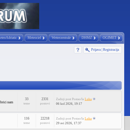
eteoAdriatic
Meteociel
Wetterzentrale
DHMZ
OGIMET
Prijava
|
Registracija
33
2331
Zadnji post
Postao/la
Luka
ubrici nam
teme
postovi
06 kol 2026, 19:17
116
22218
Zadnji post
Postao/la
Luka
teme
postovi
29 svi 2026, 17:37