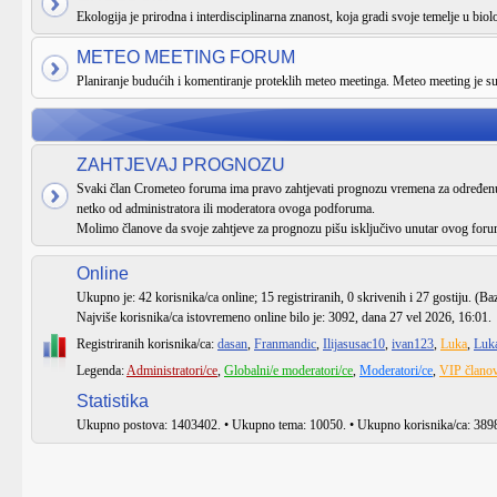
Ekologija je prirodna i interdisciplinarna znanost, koja gradi svoje temelje u biologi
METEO MEETING FORUM
Planiranje budućih i komentiranje proteklih meteo meetinga. Meteo meeting je 
ZAHTJEVAJ PROGNOZU
Svaki član Crometeo foruma ima pravo zahtjevati prognozu vremena za određenu 
netko od administratora ili moderatora ovoga podforuma.
Molimo članove da svoje zahtjeve za prognozu pišu isključivo unutar ovog foru
Online
Ukupno je:
42
korisnika/ca online; 15 registriranih, 0 skrivenih i 27 gostiju. (Ba
Najviše korisnika/ca istovremeno online bilo je:
3092
, dana 27 vel 2026, 16:01.
Registriranih korisnika/ca:
dasan
,
Franmandic
,
Ilijasusac10
,
ivan123
,
Luka
,
Luk
Legenda:
Administratori/ce
,
Globalni/e moderatori/ce
,
Moderatori/ce
,
VIP članov
Statistika
Ukupno postova:
1403402
. • Ukupno tema:
10050
. • Ukupno korisnika/ca:
389