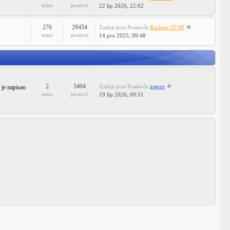
teme
postovi
22 lip 2026, 22:02
276
29454
Zadnji post
Postao/la
Karlitos ST 98
teme
postovi
14 pro 2025, 09:48
2
5404
Zadnji post
Postao/la
gstoro
 je napisao
teme
postovi
19 lip 2026, 09:51