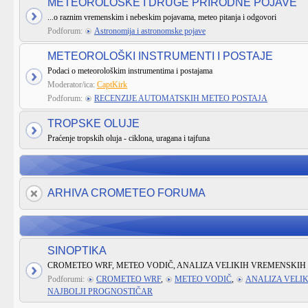
METEOROLOŠKE I DRUGE PRIRODNE POJAVE
...o raznim vremenskim i nebeskim pojavama, meteo pitanja i odgovori
Podforum:
Astronomija i astronomske pojave
METEOROLOŠKI INSTRUMENTI I POSTAJE
Podaci o meteorološkim instrumentima i postajama
Moderator/ica:
CaptKirk
Podforum:
RECENZIJE AUTOMATSKIH METEO POSTAJA
TROPSKE OLUJE
Praćenje tropskih oluja - ciklona, uragana i tajfuna
ARHIVA CROMETEO FORUMA
SINOPTIKA
CROMETEO WRF, METEO VODIČ, ANALIZA VELIKIH VREMENSKIH 
Podforumi:
CROMETEO WRF
,
METEO VODIČ
,
ANALIZA VELI
NAJBOLJI PROGNOSTIČAR