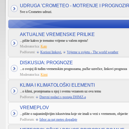
UDRUGA 'CROMETEO - MOTRENJE I PROGNOZI
Sve o Crometeo udruzi.
AKTUALNE VREMENSKE PRILIKE
...pišite kakvo je trenutno vrijeme u vašem mjestu!
Moderator/ica:
Kate
Podforumi:
Korisni linkovi
,
Vrijeme u svijetu - The world weather
DISKUSIJA: PROGNOZE
...o svojoj ili tuđim vremenskim prognozama, pučke uzrečice, linkovi prognoza
Moderator/ica:
Kimi
KLIMA I KLIMATOLOŠKI ELEMENTI
...o klimi, promjenama u njoj i svemu vezanom uz ovu temu
Podforum:
Dnevni podaci s postaja DHMZ-a
VREMEPLOV
...pišite o najzanimljivijim iskustvima koje ste imali u vezi s vremenom, objavite 
Podforum:
Izbor za naj meteo događaje