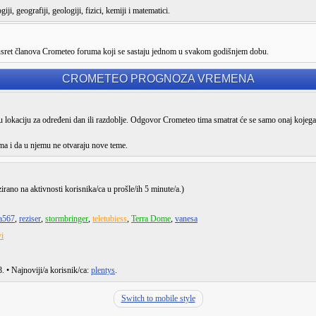
ji, geografiji, geologiji, fizici, kemiji i matematici.
susret članova Crometeo foruma koji se sastaju jednom u svakom godišnjem dobu.
CROMETEO PROGNOZA VREMENA
lokaciju za određeni dan ili razdoblje. Odgovor Crometeo tima smatrat će se samo onaj kojega
ma i da u njemu ne otvaraju nove teme.
zirano na aktivnosti korisnika/ca u prošle/ih 5 minute/a.)
a567
,
reziser
,
stormbringer
,
teletubiess
,
Terra Dome
,
vanesa
i
8
. • Najnoviji/a korisnik/ca:
plentys
.
Switch to mobile style