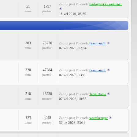
Zadnji post
Postao/la
tvrdoglavi ex.radoznali
51
1797
teme
postovi
18 vel 2019, 08:30
303
76276
Zadnji post
Postao/la
Franmandic
teme
postovi
07 kol 2026, 12:54
320
47284
Zadnji post
Postao/la
Franmandic
teme
postovi
07 kol 2026, 13:19
510
16238
Zadnji post
Postao/la
Terra Dome
teme
postovi
07 kol 2026, 10:55
123
4948
Zadnji post
Postao/la
stormbringer
teme
postovi
30 lip 2026, 23:19