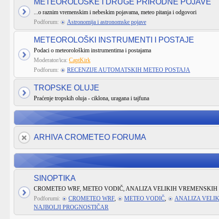
METEOROLOŠKE I DRUGE PRIRODNE POJAVE
...o raznim vremenskim i nebeskim pojavama, meteo pitanja i odgovori
Podforum:
Astronomija i astronomske pojave
METEOROLOŠKI INSTRUMENTI I POSTAJE
Podaci o meteorološkim instrumentima i postajama
Moderator/ica:
CaptKirk
Podforum:
RECENZIJE AUTOMATSKIH METEO POSTAJA
TROPSKE OLUJE
Praćenje tropskih oluja - ciklona, uragana i tajfuna
ARHIVA CROMETEO FORUMA
SINOPTIKA
CROMETEO WRF, METEO VODIČ, ANALIZA VELIKIH VREMENSKIH 
Podforumi:
CROMETEO WRF
,
METEO VODIČ
,
ANALIZA VELI
NAJBOLJI PROGNOSTIČAR