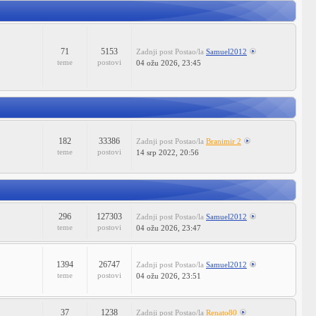
71
5153
Zadnji post
Postao/la
Samuel2012
teme
postovi
04 ožu 2026, 23:45
182
33386
Zadnji post
Postao/la
Branimir 2
teme
postovi
14 srp 2022, 20:56
296
127303
Zadnji post
Postao/la
Samuel2012
teme
postovi
04 ožu 2026, 23:47
1394
26747
Zadnji post
Postao/la
Samuel2012
teme
postovi
04 ožu 2026, 23:51
37
1238
Zadnji post
Postao/la
Renato80