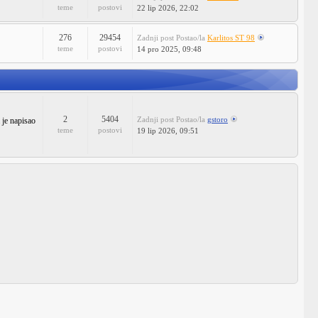
teme
postovi
22 lip 2026, 22:02
276
29454
Zadnji post
Postao/la
Karlitos ST 98
teme
postovi
14 pro 2025, 09:48
2
5404
Zadnji post
Postao/la
gstoro
 je napisao
teme
postovi
19 lip 2026, 09:51