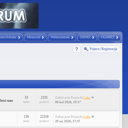
eteoAdriatic
Meteociel
Wetterzentrale
DHMZ
OGIMET
Prijava
|
Registracija
33
2331
Zadnji post
Postao/la
Luka
ubrici nam
teme
postovi
06 kol 2026, 19:17
116
22218
Zadnji post
Postao/la
Luka
teme
postovi
29 svi 2026, 17:37