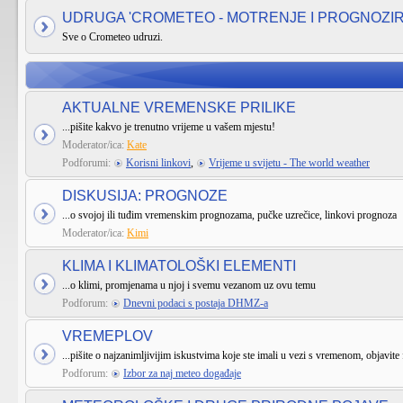
UDRUGA 'CROMETEO - MOTRENJE I PROGNOZI
Sve o Crometeo udruzi.
AKTUALNE VREMENSKE PRILIKE
...pišite kakvo je trenutno vrijeme u vašem mjestu!
Moderator/ica:
Kate
Podforumi:
Korisni linkovi
,
Vrijeme u svijetu - The world weather
DISKUSIJA: PROGNOZE
...o svojoj ili tuđim vremenskim prognozama, pučke uzrečice, linkovi prognoza
Moderator/ica:
Kimi
KLIMA I KLIMATOLOŠKI ELEMENTI
...o klimi, promjenama u njoj i svemu vezanom uz ovu temu
Podforum:
Dnevni podaci s postaja DHMZ-a
VREMEPLOV
...pišite o najzanimljivijim iskustvima koje ste imali u vezi s vremenom, objavite 
Podforum:
Izbor za naj meteo događaje