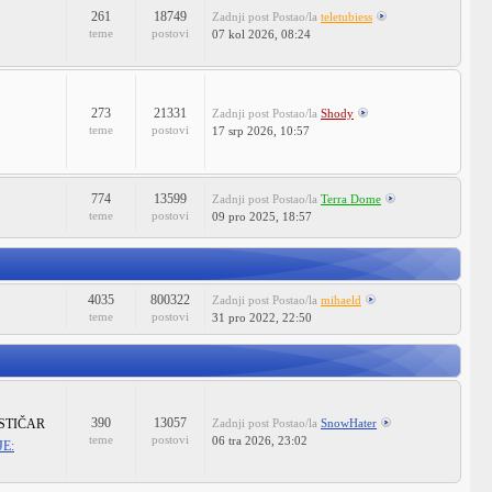
261
18749
Zadnji post
Postao/la
teletubiess
teme
postovi
07 kol 2026, 08:24
273
21331
Zadnji post
Postao/la
Shody
teme
postovi
17 srp 2026, 10:57
774
13599
Zadnji post
Postao/la
Terra Dome
teme
postovi
09 pro 2025, 18:57
4035
800322
Zadnji post
Postao/la
mihaeld
teme
postovi
31 pro 2022, 22:50
390
13057
STIČAR
Zadnji post
Postao/la
SnowHater
teme
postovi
06 tra 2026, 23:02
E: