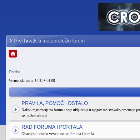
Prvi hrvatski meteorološki forum
Početna
Vremenska zona: UTC + 01:00
PRAVILA, POMOĆ I OSTALO
Nakon registracije na forum i prije uključenja u njegov rad svakako pročitajte pra
se možete obratiti
RAD FORUMA I PORTALA
Obavijesti i ostalo vezano uz rad foruma i portala