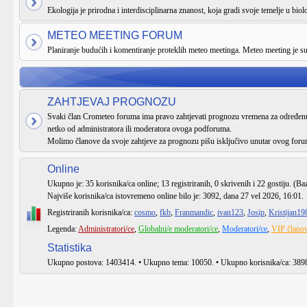
Ekologija je prirodna i interdisciplinarna znanost, koja gradi svoje temelje u biologi
METEO MEETING FORUM
Planiranje budućih i komentiranje proteklih meteo meetinga. Meteo meeting je 
ZAHTJEVAJ PROGNOZU
Svaki član Crometeo foruma ima pravo zahtjevati prognozu vremena za određenu 
netko od administratora ili moderatora ovoga podforuma.
Molimo članove da svoje zahtjeve za prognozu pišu isključivo unutar ovog foru
Online
Ukupno je:
35
korisnika/ca online; 13 registriranih, 0 skrivenih i 22 gostiju. (Ba
Najviše korisnika/ca istovremeno online bilo je:
3092
, dana 27 vel 2026, 16:01.
Registriranih korisnika/ca:
cosmo
,
fkb
,
Franmandic
,
ivan123
,
Josip
,
Kristijan19
Legenda:
Administratori/ce
,
Globalni/e moderatori/ce
,
Moderatori/ce
,
VIP članov
Statistika
Ukupno postova:
1403414
. • Ukupno tema:
10050
. • Ukupno korisnika/ca:
389