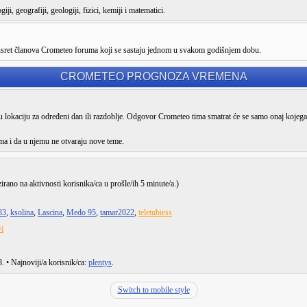
ji, geografiji, geologiji, fizici, kemiji i matematici.
susret članova Crometeo foruma koji se sastaju jednom u svakom godišnjem dobu.
CROMETEO PROGNOZA VREMENA
lokaciju za određeni dan ili razdoblje. Odgovor Crometeo tima smatrat će se samo onaj kojega
ma i da u njemu ne otvaraju nove teme.
zirano na aktivnosti korisnika/ca u prošle/ih 5 minute/a.)
83
,
ksolina
,
Lascina
,
Medo 95
,
tamar2022
,
teletubiess
i
8
. • Najnoviji/a korisnik/ca:
plentys
.
Switch to mobile style