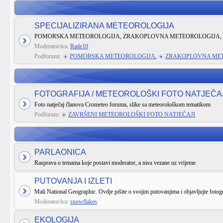
SPECIJALIZIRANA METEOROLOGIJA
POMORSKA METEOROLOGIJA, ZRAKOPLOVNA METEOROLOGIJA, 
Moderator/ica:
Rade10
Podforumi:
POMORSKA METEOROLOGIJA
,
ZRAKOPLOVNA ME
FOTOGRAFIJA / METEOROLOŠKI FOTO NATJEČA
Foto natječaj članova Crometeo foruma, slike sa meteorološkom tematikom
Podforum:
ZAVRŠENI METEOROLOŠKI FOTO NATJEČAJI
PARLAONICA
Rasprava o temama koje postavi moderator, a nisu vezane uz vrijeme
PUTOVANJA I IZLETI
Mali National Geographic. Ovdje pišite o svojim putovanjima i objavljujte fotogr
Moderator/ica:
snowflakes
EKOLOGIJA