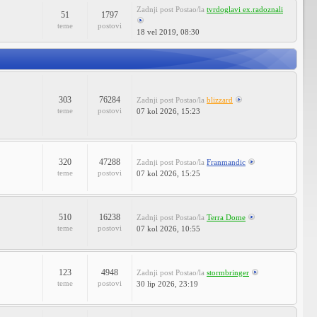
Zadnji post
Postao/la
tvrdoglavi ex.radoznali
51
1797
teme
postovi
18 vel 2019, 08:30
303
76284
Zadnji post
Postao/la
blizzard
teme
postovi
07 kol 2026, 15:23
320
47288
Zadnji post
Postao/la
Franmandic
teme
postovi
07 kol 2026, 15:25
510
16238
Zadnji post
Postao/la
Terra Dome
teme
postovi
07 kol 2026, 10:55
123
4948
Zadnji post
Postao/la
stormbringer
teme
postovi
30 lip 2026, 23:19