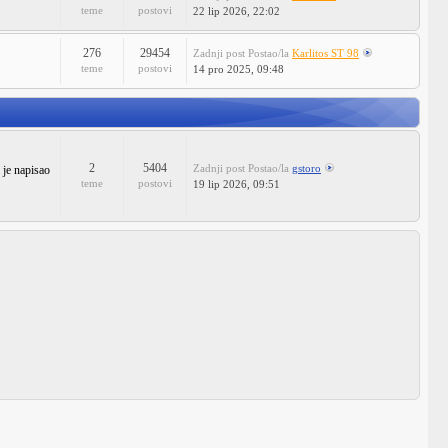
teme
postovi
22 lip 2026, 22:02
276
29454
Zadnji post
Postao/la
Karlitos ST 98
teme
postovi
14 pro 2025, 09:48
2
5404
Zadnji post
Postao/la
gstoro
 je napisao
teme
postovi
19 lip 2026, 09:51