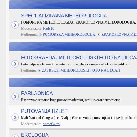
SPECIJALIZIRANA METEOROLOGIJA
POMORSKA METEOROLOGIJA, ZRAKOPLOVNA METEOROLOGIJA, 
Moderator/ica:
Rade10
Podforumi:
POMORSKA METEOROLOGIJA
,
ZRAKOPLOVNA ME
FOTOGRAFIJA / METEOROLOŠKI FOTO NATJEČA
Foto natječaj članova Crometeo foruma, slike sa meteorološkom tematikom
Podforum:
ZAVRŠENI METEOROLOŠKI FOTO NATJEČAJI
PARLAONICA
Rasprava o temama koje postavi moderator, a nisu vezane uz vrijeme
PUTOVANJA I IZLETI
Mali National Geographic. Ovdje pišite o svojim putovanjima i objavljujte fotogr
Moderator/ica:
snowflakes
EKOLOGIJA