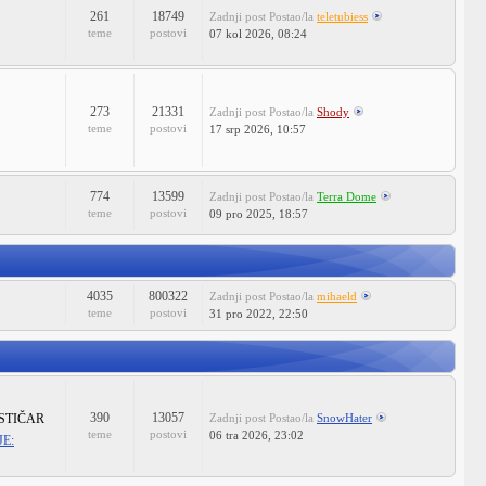
261
18749
Zadnji post
Postao/la
teletubiess
teme
postovi
07 kol 2026, 08:24
273
21331
Zadnji post
Postao/la
Shody
teme
postovi
17 srp 2026, 10:57
774
13599
Zadnji post
Postao/la
Terra Dome
teme
postovi
09 pro 2025, 18:57
4035
800322
Zadnji post
Postao/la
mihaeld
teme
postovi
31 pro 2022, 22:50
390
13057
STIČAR
Zadnji post
Postao/la
SnowHater
teme
postovi
06 tra 2026, 23:02
E: