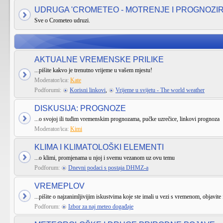
UDRUGA 'CROMETEO - MOTRENJE I PROGNOZI
Sve o Crometeo udruzi.
AKTUALNE VREMENSKE PRILIKE
...pišite kakvo je trenutno vrijeme u vašem mjestu!
Moderator/ica:
Kate
Podforumi:
Korisni linkovi
,
Vrijeme u svijetu - The world weather
DISKUSIJA: PROGNOZE
...o svojoj ili tuđim vremenskim prognozama, pučke uzrečice, linkovi prognoza
Moderator/ica:
Kimi
KLIMA I KLIMATOLOŠKI ELEMENTI
...o klimi, promjenama u njoj i svemu vezanom uz ovu temu
Podforum:
Dnevni podaci s postaja DHMZ-a
VREMEPLOV
...pišite o najzanimljivijim iskustvima koje ste imali u vezi s vremenom, objavite 
Podforum:
Izbor za naj meteo događaje