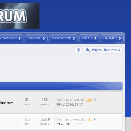
eteoAdriatic
Meteociel
Wetterzentrale
DHMZ
OGIMET
Prijava
|
Registracija
33
2331
Zadnji post
Postao/la
Luka
ubrici nam
teme
postovi
06 kol 2026, 19:17
116
22218
Zadnji post
Postao/la
Luka
teme
postovi
29 svi 2026, 17:37