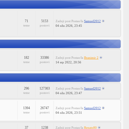
71
5153
Zadnji post
Postao/la
Samuel2012
teme
postovi
04 ožu 2026, 23:45
182
33386
Zadnji post
Postao/la
Branimir 2
teme
postovi
14 srp 2022, 20:56
296
127303
Zadnji post
Postao/la
Samuel2012
teme
postovi
04 ožu 2026, 23:47
1394
26747
Zadnji post
Postao/la
Samuel2012
teme
postovi
04 ožu 2026, 23:51
37
1238
Zadnji post
Postao/la
Renato80