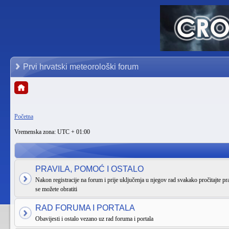
Prvi hrvatski meteorološki forum
Početna
Vremenska zona: UTC + 01:00
PRAVILA, POMOĆ I OSTALO
Nakon registracije na forum i prije uključenja u njegov rad svakako pročitajte pra
se možete obratiti
RAD FORUMA I PORTALA
Obavijesti i ostalo vezano uz rad foruma i portala