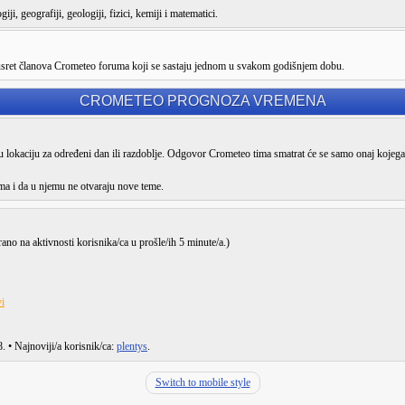
ji, geografiji, geologiji, fizici, kemiji i matematici.
susret članova Crometeo foruma koji se sastaju jednom u svakom godišnjem dobu.
CROMETEO PROGNOZA VREMENA
lokaciju za određeni dan ili razdoblje. Odgovor Crometeo tima smatrat će se samo onaj kojega
ma i da u njemu ne otvaraju nove teme.
irano na aktivnosti korisnika/ca u prošle/ih 5 minute/a.)
i
8
. • Najnoviji/a korisnik/ca:
plentys
.
Switch to mobile style