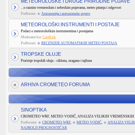
METEOROLOŠKE I DRUGE PRIRODNE POJAVE
...o raznim vremenskim i nebeskim pojavama, meteo pitanja i odgovori
Podforum:
Astronomija i astronomske pojave
METEOROLOŠKI INSTRUMENTI I POSTAJE
Podaci o meteorološkim instrumentima i postajama
Moderator/ica:
CaptKirk
Podforum:
RECENZIJE AUTOMATSKIH METEO POSTAJA
TROPSKE OLUJE
Praćenje tropskih oluja - ciklona, uragana i tajfuna
ARHIVA CROMETEO FORUMA
SINOPTIKA
CROMETEO WRF, METEO VODIČ, ANALIZA VELIKIH VREMENSKIH 
Podforumi:
CROMETEO WRF
,
METEO VODIČ
,
ANALIZA VELI
NAJBOLJI PROGNOSTIČAR