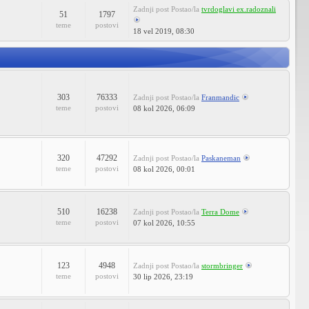
Zadnji post
Postao/la
tvrdoglavi ex.radoznali
51
1797
teme
postovi
18 vel 2019, 08:30
303
76333
Zadnji post
Postao/la
Franmandic
teme
postovi
08 kol 2026, 06:09
320
47292
Zadnji post
Postao/la
Paskaneman
teme
postovi
08 kol 2026, 00:01
510
16238
Zadnji post
Postao/la
Terra Dome
teme
postovi
07 kol 2026, 10:55
123
4948
Zadnji post
Postao/la
stormbringer
teme
postovi
30 lip 2026, 23:19