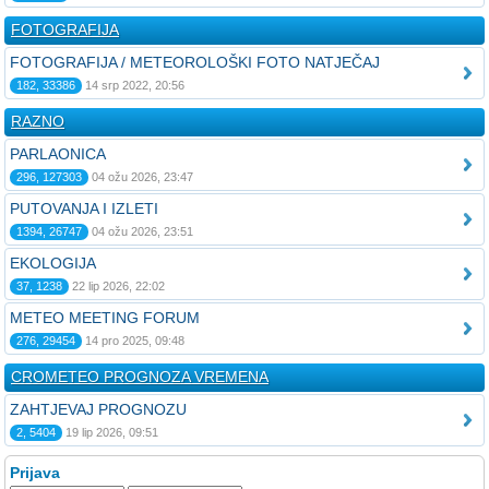
FOTOGRAFIJA
FOTOGRAFIJA / METEOROLOŠKI FOTO NATJEČAJ
182, 33386
14 srp 2022, 20:56
RAZNO
PARLAONICA
296, 127303
04 ožu 2026, 23:47
PUTOVANJA I IZLETI
1394, 26747
04 ožu 2026, 23:51
EKOLOGIJA
37, 1238
22 lip 2026, 22:02
METEO MEETING FORUM
276, 29454
14 pro 2025, 09:48
CROMETEO PROGNOZA VREMENA
ZAHTJEVAJ PROGNOZU
2, 5404
19 lip 2026, 09:51
Prijava