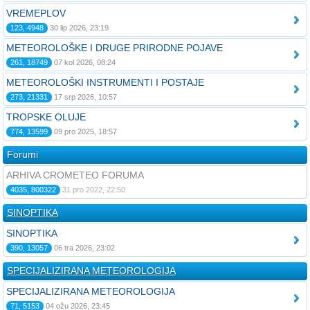
VREMEPLOV
123, 4948
30 lip 2026, 23:19
METEOROLOŠKE I DRUGE PRIRODNE POJAVE
261, 18749
07 kol 2026, 08:24
METEOROLOŠKI INSTRUMENTI I POSTAJE
273, 21331
17 srp 2026, 10:57
TROPSKE OLUJE
774, 13599
09 pro 2025, 18:57
Forumi
ARHIVA CROMETEO FORUMA
4035, 800322
31 pro 2022, 22:50
SINOPTIKA
SINOPTIKA
390, 13057
06 tra 2026, 23:02
SPECIJALIZIRANA METEOROLOGIJA
SPECIJALIZIRANA METEOROLOGIJA
71, 5153
04 ožu 2026, 23:45