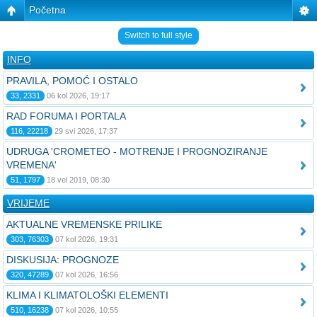
Početna
Switch to full style
INFO
PRAVILA, POMOĆ I OSTALO
33, 2331
06 kol 2026, 19:17
RAD FORUMA I PORTALA
116, 22218
29 svi 2026, 17:37
UDRUGA 'CROMETEO - MOTRENJE I PROGNOZIRANJE
VREMENA'
51, 1797
18 vel 2019, 08:30
VRIJEME
AKTUALNE VREMENSKE PRILIKE
303, 76303
07 kol 2026, 19:31
DISKUSIJA: PROGNOZE
320, 47289
07 kol 2026, 16:56
KLIMA I KLIMATOLOŠKI ELEMENTI
510, 16238
07 kol 2026, 10:55