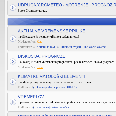
UDRUGA 'CROMETEO - MOTRENJE I PROGNOZI
Sve o Crometeo udruzi.
AKTUALNE VREMENSKE PRILIKE
...pišite kakvo je trenutno vrijeme u vašem mjestu!
Moderator/ica:
Kate
Podforumi:
Korisni linkovi
,
Vrijeme u svijetu - The world weather
DISKUSIJA: PROGNOZE
...o svojoj ili tuđim vremenskim prognozama, pučke uzrečice, linkovi prognoza
Moderator/ica:
Kimi
KLIMA I KLIMATOLOŠKI ELEMENTI
...o klimi, promjenama u njoj i svemu vezanom uz ovu temu
Podforum:
Dnevni podaci s postaja DHMZ-a
VREMEPLOV
...pišite o najzanimljivijim iskustvima koje ste imali u vezi s vremenom, objavite 
Podforum:
Izbor za naj meteo događaje