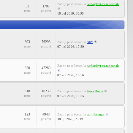
Zadnji post
Postao/la
tvrdoglavi ex.radoznali
51
1797
teme
postovi
18 vel 2019, 08:30
303
76298
Zadnji post
Postao/la
NRV
teme
postovi
07 kol 2026, 17:59
Zadnji post
Postao/la
tvrdoglavi ex.radoznali
320
47289
teme
postovi
07 kol 2026, 16:56
510
16238
Zadnji post
Postao/la
Terra Dome
teme
postovi
07 kol 2026, 10:55
123
4948
Zadnji post
Postao/la
stormbringer
teme
postovi
30 lip 2026, 23:19