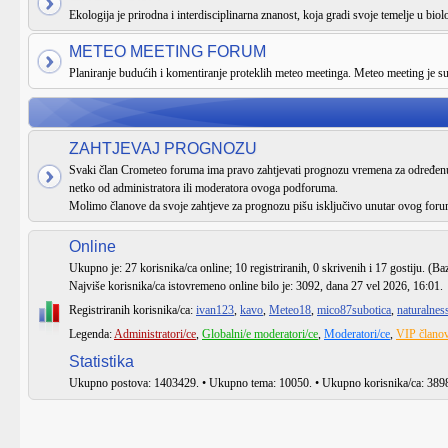
Ekologija je prirodna i interdisciplinarna znanost, koja gradi svoje temelje u biologi
METEO MEETING FORUM
Planiranje budućih i komentiranje proteklih meteo meetinga. Meteo meeting je 
ZAHTJEVAJ PROGNOZU
Svaki član Crometeo foruma ima pravo zahtjevati prognozu vremena za određenu 
netko od administratora ili moderatora ovoga podforuma.
Molimo članove da svoje zahtjeve za prognozu pišu isključivo unutar ovog foru
Online
Ukupno je:
27
korisnika/ca online; 10 registriranih, 0 skrivenih i 17 gostiju. (Ba
Najviše korisnika/ca istovremeno online bilo je:
3092
, dana 27 vel 2026, 16:01.
Registriranih korisnika/ca:
ivan123
,
kavo
,
Meteo18
,
mico87subotica
,
naturalnes
Legenda:
Administratori/ce
,
Globalni/e moderatori/ce
,
Moderatori/ce
,
VIP članov
Statistika
Ukupno postova:
1403429
. • Ukupno tema:
10050
. • Ukupno korisnika/ca:
389