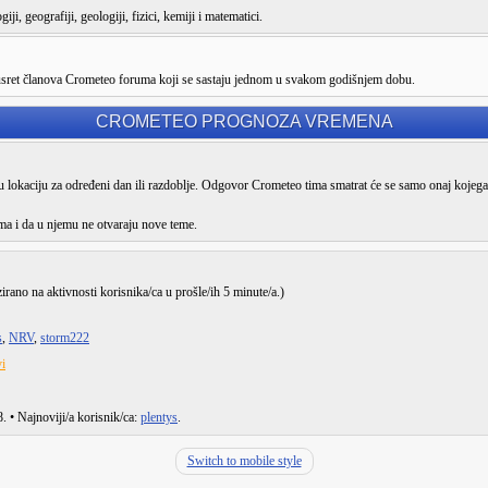
ji, geografiji, geologiji, fizici, kemiji i matematici.
susret članova Crometeo foruma koji se sastaju jednom u svakom godišnjem dobu.
CROMETEO PROGNOZA VREMENA
lokaciju za određeni dan ili razdoblje. Odgovor Crometeo tima smatrat će se samo onaj kojega
ma i da u njemu ne otvaraju nove teme.
zirano na aktivnosti korisnika/ca u prošle/ih 5 minute/a.)
s
,
NRV
,
storm222
i
8
. • Najnoviji/a korisnik/ca:
plentys
.
Switch to mobile style