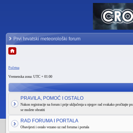
Prvi hrvatski meteorološki forum
Početna
Vremenska zona: UTC + 01:00
PRAVILA, POMOĆ I OSTALO
Nakon registracije na forum i prije uključenja u njegov rad svakako pročitajte pra
se možete obratiti
RAD FORUMA I PORTALA
Obavijesti i ostalo vezano uz rad foruma i portala