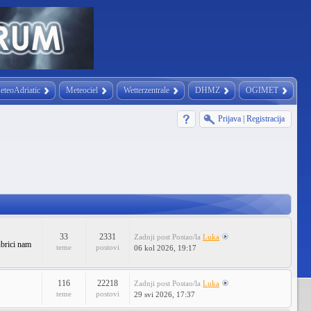
eteoAdriatic
Meteociel
Wetterzentrale
DHMZ
OGIMET
Prijava
|
Registracija
33
2331
Zadnji post
Postao/la
Luka
ubrici nam
teme
postovi
06 kol 2026, 19:17
116
22218
Zadnji post
Postao/la
Luka
teme
postovi
29 svi 2026, 17:37