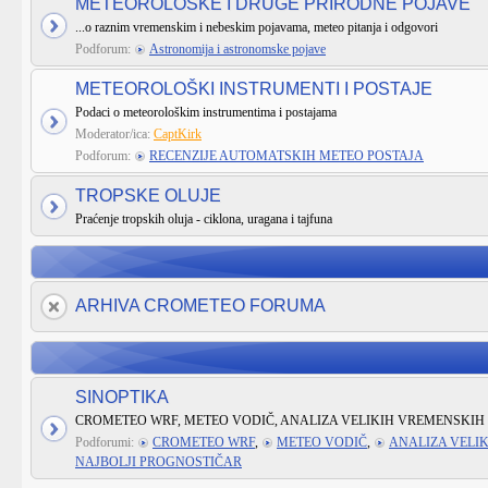
METEOROLOŠKE I DRUGE PRIRODNE POJAVE
...o raznim vremenskim i nebeskim pojavama, meteo pitanja i odgovori
Podforum:
Astronomija i astronomske pojave
METEOROLOŠKI INSTRUMENTI I POSTAJE
Podaci o meteorološkim instrumentima i postajama
Moderator/ica:
CaptKirk
Podforum:
RECENZIJE AUTOMATSKIH METEO POSTAJA
TROPSKE OLUJE
Praćenje tropskih oluja - ciklona, uragana i tajfuna
ARHIVA CROMETEO FORUMA
SINOPTIKA
CROMETEO WRF, METEO VODIČ, ANALIZA VELIKIH VREMENSKIH 
Podforumi:
CROMETEO WRF
,
METEO VODIČ
,
ANALIZA VELI
NAJBOLJI PROGNOSTIČAR