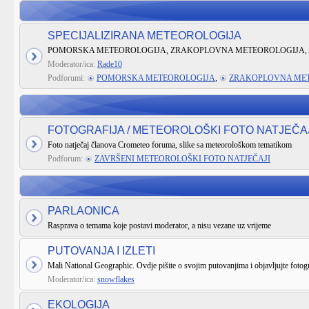
SPECIJALIZIRANA METEOROLOGIJA
POMORSKA METEOROLOGIJA, ZRAKOPLOVNA METEOROLOGIJA, 
Moderator/ica:
Rade10
Podforumi:
POMORSKA METEOROLOGIJA
,
ZRAKOPLOVNA ME
FOTOGRAFIJA / METEOROLOŠKI FOTO NATJEČA
Foto natječaj članova Crometeo foruma, slike sa meteorološkom tematikom
Podforum:
ZAVRŠENI METEOROLOŠKI FOTO NATJEČAJI
PARLAONICA
Rasprava o temama koje postavi moderator, a nisu vezane uz vrijeme
PUTOVANJA I IZLETI
Mali National Geographic. Ovdje pišite o svojim putovanjima i objavljujte fotogr
Moderator/ica:
snowflakes
EKOLOGIJA