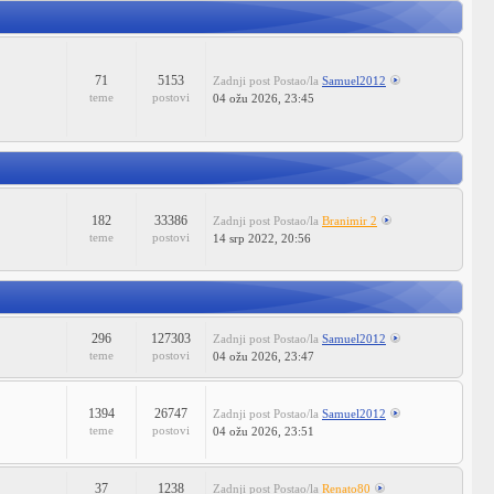
71
5153
Zadnji post
Postao/la
Samuel2012
teme
postovi
04 ožu 2026, 23:45
182
33386
Zadnji post
Postao/la
Branimir 2
teme
postovi
14 srp 2022, 20:56
296
127303
Zadnji post
Postao/la
Samuel2012
teme
postovi
04 ožu 2026, 23:47
1394
26747
Zadnji post
Postao/la
Samuel2012
teme
postovi
04 ožu 2026, 23:51
37
1238
Zadnji post
Postao/la
Renato80