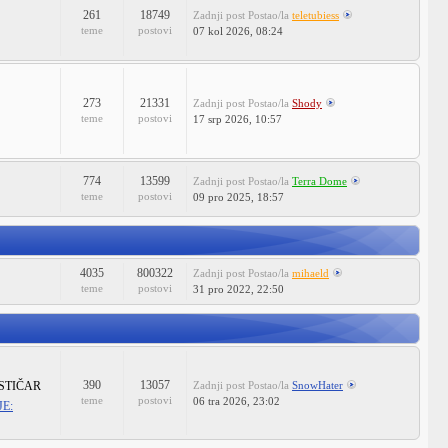
261
18749
Zadnji post
Postao/la
teletubiess
teme
postovi
07 kol 2026, 08:24
273
21331
Zadnji post
Postao/la
Shody
teme
postovi
17 srp 2026, 10:57
774
13599
Zadnji post
Postao/la
Terra Dome
teme
postovi
09 pro 2025, 18:57
4035
800322
Zadnji post
Postao/la
mihaeld
teme
postovi
31 pro 2022, 22:50
390
13057
STIČAR
Zadnji post
Postao/la
SnowHater
teme
postovi
06 tra 2026, 23:02
E: