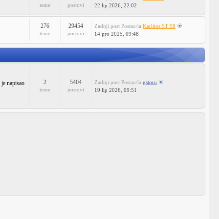
teme
postovi
22 lip 2026, 22:02
276
29454
Zadnji post
Postao/la
Karlitos ST 98
teme
postovi
14 pro 2025, 09:48
2
5404
Zadnji post
Postao/la
gstoro
 je napisao
teme
postovi
19 lip 2026, 09:51