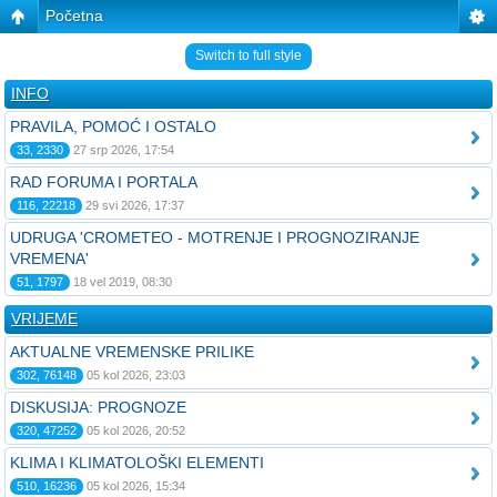
Početna
Switch to full style
INFO
PRAVILA, POMOĆ I OSTALO
33, 2330
27 srp 2026, 17:54
RAD FORUMA I PORTALA
116, 22218
29 svi 2026, 17:37
UDRUGA 'CROMETEO - MOTRENJE I PROGNOZIRANJE
VREMENA'
51, 1797
18 vel 2019, 08:30
VRIJEME
AKTUALNE VREMENSKE PRILIKE
302, 76148
05 kol 2026, 23:03
DISKUSIJA: PROGNOZE
320, 47252
05 kol 2026, 20:52
KLIMA I KLIMATOLOŠKI ELEMENTI
510, 16236
05 kol 2026, 15:34