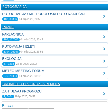
FOTOGRAFIJA
FOTOGRAFIJA / METEOROLOŠKI FOTO NATJEČAJ
182, 33386
14 srp 2022, 20:56
RAZNO
PARLAONICA
296, 127303
04 ožu 2026, 23:47
PUTOVANJA I IZLETI
1394, 26747
04 ožu 2026, 23:51
EKOLOGIJA
37, 1238
22 lip 2026, 22:02
METEO MEETING FORUM
276, 29454
14 pro 2025, 09:48
CROMETEO PROGNOZA VREMENA
ZAHTJEVAJ PROGNOZU
2, 5404
19 lip 2026, 09:51
Prijava