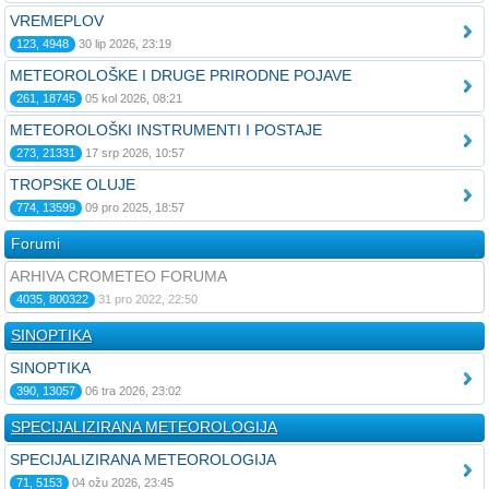
VREMEPLOV
123, 4948
30 lip 2026, 23:19
METEOROLOŠKE I DRUGE PRIRODNE POJAVE
261, 18745
05 kol 2026, 08:21
METEOROLOŠKI INSTRUMENTI I POSTAJE
273, 21331
17 srp 2026, 10:57
TROPSKE OLUJE
774, 13599
09 pro 2025, 18:57
Forumi
ARHIVA CROMETEO FORUMA
4035, 800322
31 pro 2022, 22:50
SINOPTIKA
SINOPTIKA
390, 13057
06 tra 2026, 23:02
SPECIJALIZIRANA METEOROLOGIJA
SPECIJALIZIRANA METEOROLOGIJA
71, 5153
04 ožu 2026, 23:45