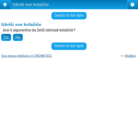
Izbriši sve kolačiće
Switch to full style
Izbriši sve kolačiće
Jesi li siguran/na da želiš izbrisati kolačiće?
Switch to full style
Sva prava pridržana © CROMETEO
by
Multitex
.