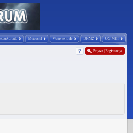
eteoAdriatic
Meteociel
Wetterzentrale
DHMZ
OGIMET
Prijava
|
Registracija