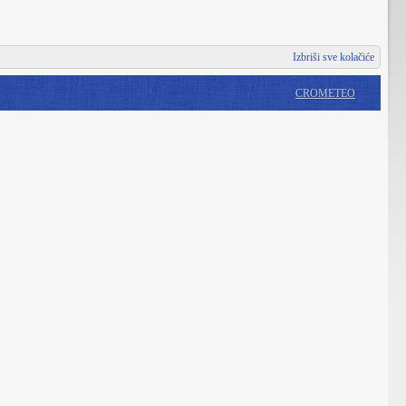
Izbriši sve kolačiće
CROMETEO