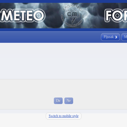
Pljusak
M
Switch to mobile style