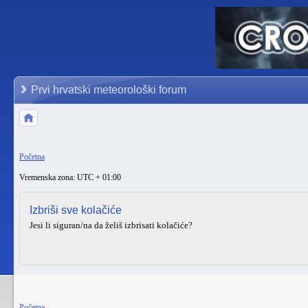
Prvi hrvatski meteorološki forum
Početna
Vremenska zona: UTC + 01:00
Izbriši sve kolačiće
Jesi li siguran/na da želiš izbrisati kolačiće?
Početna