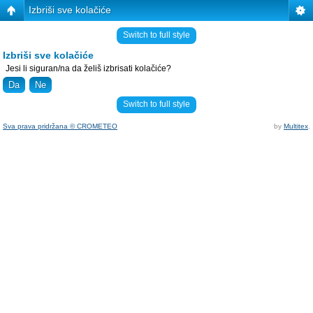
Izbriši sve kolačiće
Switch to full style
Izbriši sve kolačiće
Jesi li siguran/na da želiš izbrisati kolačiće?
Switch to full style
Sva prava pridržana © CROMETEO
by
Multitex
.