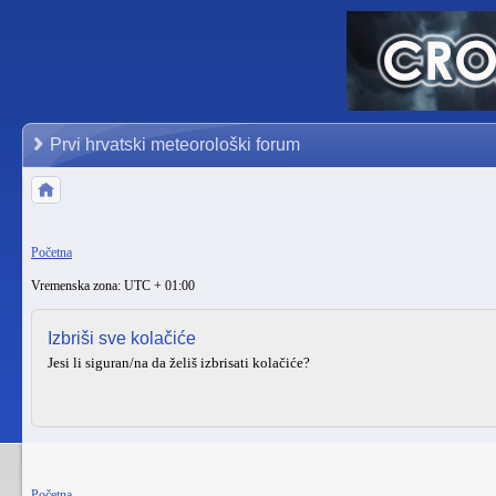
Prvi hrvatski meteorološki forum
Početna
Vremenska zona: UTC + 01:00
Izbriši sve kolačiće
Jesi li siguran/na da želiš izbrisati kolačiće?
Početna