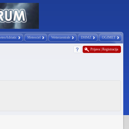
eteoAdriatic
Meteociel
Wetterzentrale
DHMZ
OGIMET
Prijava
|
Registracija