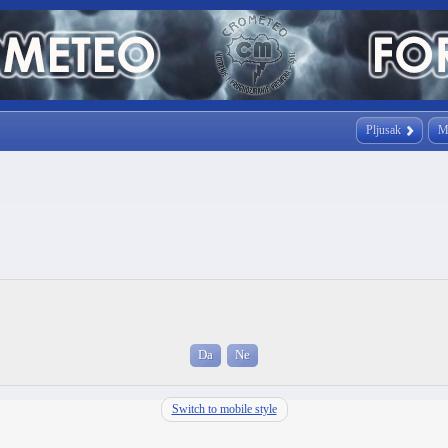
Pljusak
M
Switch to mobile style