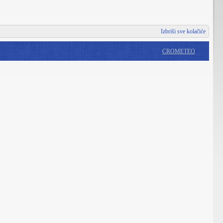
Izbriši sve kolačiće
CROMETEO