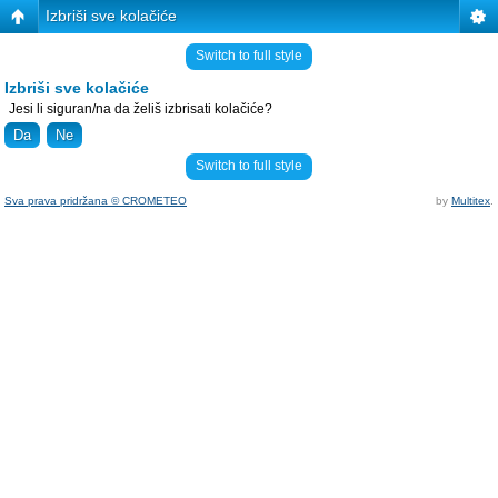
Izbriši sve kolačiće
Switch to full style
Izbriši sve kolačiće
Jesi li siguran/na da želiš izbrisati kolačiće?
Switch to full style
Sva prava pridržana © CROMETEO
by
Multitex
.