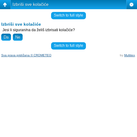
Izbriši sve kolačiće
Switch to full style
Izbriši sve kolačiće
Jesi li siguran/na da želiš izbrisati kolačiće?
Switch to full style
Sva prava pridržana © CROMETEO
by
Multitex
.