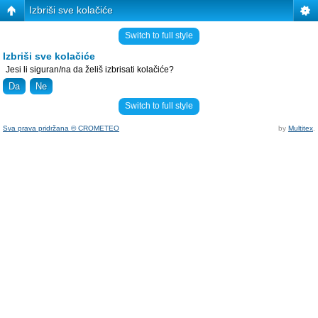
Izbriši sve kolačiće
Switch to full style
Izbriši sve kolačiće
Jesi li siguran/na da želiš izbrisati kolačiće?
Switch to full style
Sva prava pridržana © CROMETEO
by
Multitex
.