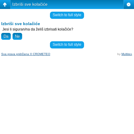
Izbriši sve kolačiće
Switch to full style
Izbriši sve kolačiće
Jesi li siguran/na da želiš izbrisati kolačiće?
Switch to full style
Sva prava pridržana © CROMETEO
by
Multitex
.