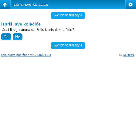
Izbriši sve kolačiće
Switch to full style
Izbriši sve kolačiće
Jesi li siguran/na da želiš izbrisati kolačiće?
Switch to full style
Sva prava pridržana © CROMETEO
by
Multitex
.