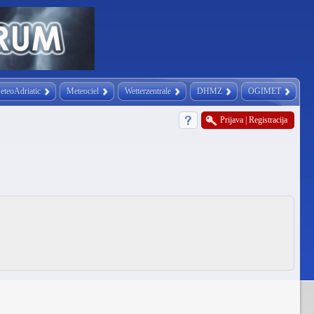
eteoAdriatic
Meteociel
Wetterzentrale
DHMZ
OGIMET
Prijava
|
Registracija