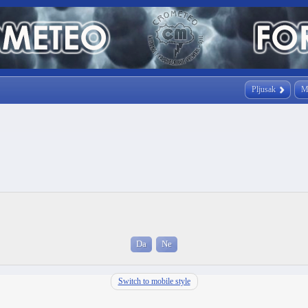
Pljusak
M
Switch to mobile style