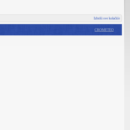
Izbriši sve kolačiće
CROMETEO