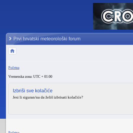
Prvi hrvatski meteorološki forum
Početna
Vremenska zona: UTC + 01:00
Izbriši sve kolačiće
Jesi li siguran/na da želiš izbrisati kolačiće?
Početna