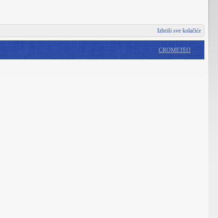
Izbriši sve kolačiće
CROMETEO