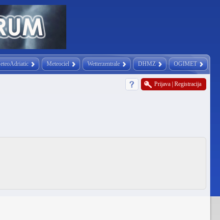
eteoAdriatic
Meteociel
Wetterzentrale
DHMZ
OGIMET
Prijava
|
Registracija