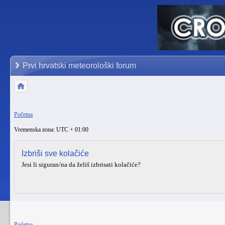
Prvi hrvatski meteorološki forum
Početna
Vremenska zona: UTC + 01:00
Izbriši sve kolačiće
Jesi li siguran/na da želiš izbrisati kolačiće?
Početna