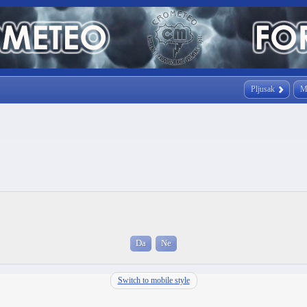
Pljusak
M
Switch to mobile style