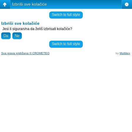
Izbriši sve kolačiće
Switch to full style
Izbriši sve kolačiće
Jesi li siguran/na da želiš izbrisati kolačiće?
Switch to full style
Sva prava pridržana © CROMETEO
by
Multitex
.